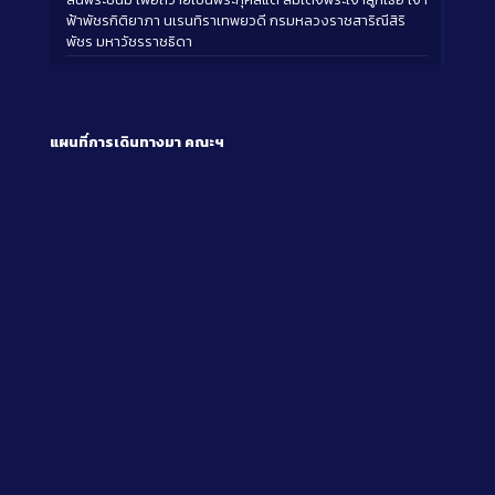
ฟ้าพัชรกิติยาภา นเรนทิราเทพยวดี กรมหลวงราชสาริณีสิริ
พัชร มหาวัชรราชธิดา
แผนที่การเดินทางมา
คณะฯ