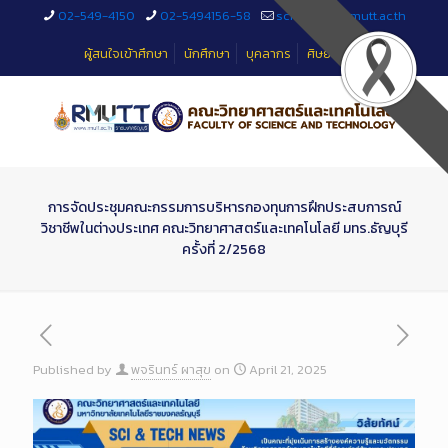
Skip
02-549-4150
02-5494156-58
sciteched@rmutt.ac.th
to
Content
ผู้สนใจเข้าศึกษา
นักศึกษา
บุคลากร
ศิษย์เก่า
การจัดประชุมคณะกรรมการบริหารกองทุนการฝึกประสบการณ์
วิชาชีพในต่างประเทศ คณะวิทยาศาสตร์และเทคโนโลยี มทร.ธัญบุรี
ครั้งที่ 2/2568
Published by
พจรินทร์ ผาสุข
on
April 21, 2025