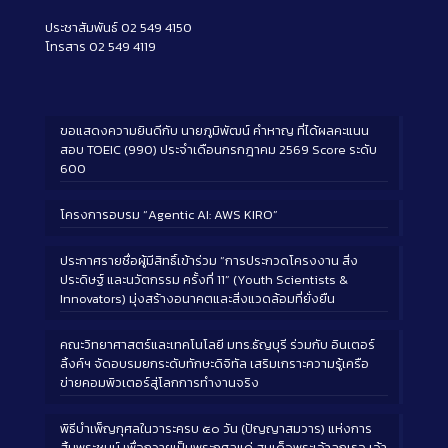
ประชาสัมพันธ์ 02 549 4150
โทรสาร 02 549 4119
ขอแสดงความยินดีกับ นายภูมิพัฒน์ คำหาญ ที่ได้ผลคะแนน
สอบ TOEIC (990) ประจำเดือนกรกฎาคม 2569 Score ระดับ
600
โครงการอบรม “Agentic AI: AWS KIRO”
ประกาศรายชื่อผู้มีสิทธิ์เข้าร่วม “การประกวดโครงงาน สิ่ง
ประดิษฐ์ และนวัตกรรม ครั้งที่ 11” (Youth Scientists &
Innovators) มุ่งสร้างอนาคตและสิ่งแวดล้อมที่ยั่งยืน
คณะวิทยาศาสตร์และเทคโนโลยี มทร.ธัญบุรี ร่วมกับ อินเตอร์
ลิ้งค์ฯ จัดอบรมยกระดับทักษะดิจิทัล เสริมเกราะความรู้เครือ
ข่ายคอมพิวเตอร์สู่โลกการทำงานจริง
พิธีบำเพ็ญกุศลในวาระครบ ๕๐ วัน (ปัญญาสมวาร) แห่งการ
สิ้นพระชนม์ เพื่อถวายเป็นพระกุศลแด่ สมเด็จพระเจ้าลูกเธอ เจ้า