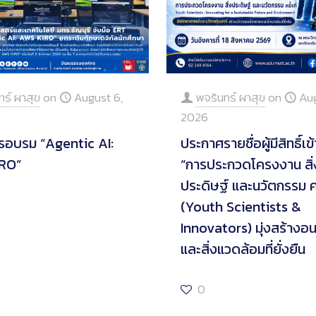
ทร์ ผาสุข
on
August 6,
พจรินทร์ ผาสุข
on
Aug
2026
รอบรม “Agentic AI:
ประกาศรายชื่อผู้มีสิทธิ์เข
RO”
“การประกวดโครงงาน สิ่
ประดิษฐ์ และนวัตกรรม ครั้
(Youth Scientists &
Innovators) มุ่งสร้าง
และสิ่งแวดล้อมที่ยั่งยืน
0