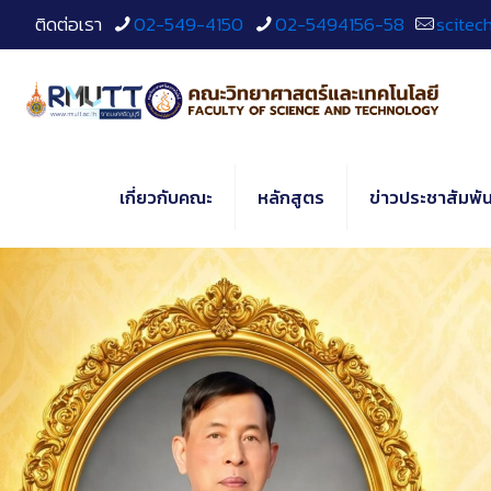
Skip
ติดต่อเรา
02-549-4150
02-5494156-58
scitec
to
Content
เกี่ยวกับคณะ
หลักสูตร
ข่าวประชาสัมพัน