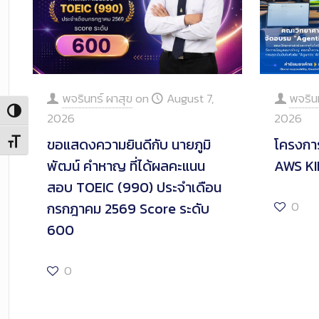
พจรินทร์ ผาสุข
on
August 7,
พจริน
Toggle High Contrast
2026
2026
ขอแสดงความยินดีกับ นายภูมิ
โครงกา
Toggle Font size
พัฒน์ คำหาญ ที่ได้ผลคะแนน
AWS KI
สอบ TOEIC (990) ประจำเดือน
0
กรกฎาคม 2569 Score ระดับ
600
0