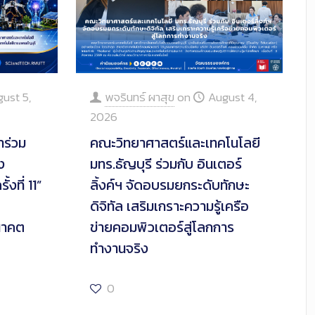
ust 5,
พจรินทร์ ผาสุข
on
August 4,
2026
้าร่วม
คณะวิทยาศาสตร์และเทคโนโลยี
ง
มทร.ธัญบุรี ร่วมกับ อินเตอร์
งที่ 11”
ลิ้งค์ฯ จัดอบรมยกระดับทักษะ
ดิจิทัล เสริมเกราะความรู้เครือ
อนาคต
ข่ายคอมพิวเตอร์สู่โลกการ
ทำงานจริง
0