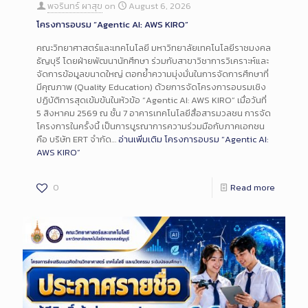
พจรินทร์ ผาสุข
on
August 6, 2026
โครงการอบรม “Agentic AI: AWS KIRO”
คณะวิทยาศาสตร์และเทคโนโลยี มหาวิทยาลัยเทคโนโลยีราชมงคล
ธัญบุรี โดยฝ่ายพัฒนานักศึกษา ร่วมกับสาขาวิชาการวิเคราะห์และ
จัดการข้อมูลขนาดใหญ่ ตอกย้ำความมุ่งมั่นในการจัดการศึกษาที่
มีคุณภาพ (Quality Education) ด้วยการจัดโครงการอบรมเชิง
ปฏิบัติการสุดเข้มข้นในหัวข้อ “Agentic AI: AWS KIRO” เมื่อวันที่
5 สิงหาคม 2569 ณ ชั้น 7 อาคารเทคโนโลยีสื่อสารมวลชน การจัด
โครงการในครั้งนี้ เป็นการบูรณาการความร่วมมือกับภาคเอกชน
คือ บริษัท ERT จำกัด…
อ่านเพิ่มเติม
โครงการอบรม “Agentic AI:
AWS KIRO”
0
Read more