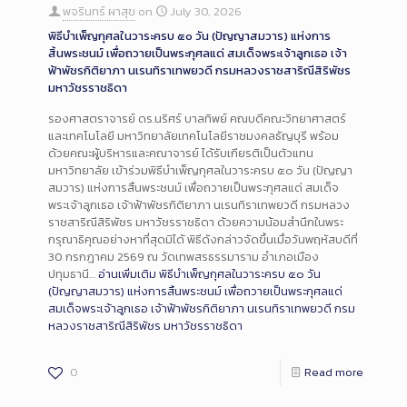
พจรินทร์ ผาสุข
on
July 30, 2026
พิธีบำเพ็ญกุศลในวาระครบ ๕๐ วัน (ปัญญาสมวาร) แห่งการ
สิ้นพระชนม์ เพื่อถวายเป็นพระกุศลแด่ สมเด็จพระเจ้าลูกเธอ เจ้า
ฟ้าพัชรกิติยาภา นเรนทิราเทพยวดี กรมหลวงราชสาริณีสิริพัชร
มหาวัชรราชธิดา
รองศาสตราจารย์ ดร.นริศร์ บาลทิพย์ คณบดีคณะวิทยาศาสตร์
และเทคโนโลยี มหาวิทยาลัยเทคโนโลยีราชมงคลธัญบุรี พร้อม
ด้วยคณะผู้บริหารและคณาจารย์ ได้รับเกียรติเป็นตัวแทน
มหาวิทยาลัย เข้าร่วมพิธีบำเพ็ญกุศลในวาระครบ ๕๐ วัน (ปัญญา
สมวาร) แห่งการสิ้นพระชนม์ เพื่อถวายเป็นพระกุศลแด่ สมเด็จ
พระเจ้าลูกเธอ เจ้าฟ้าพัชรกิติยาภา นเรนทิราเทพยวดี กรมหลวง
ราชสาริณีสิริพัชร มหาวัชรราชธิดา ด้วยความน้อมสำนึกในพระ
กรุณาธิคุณอย่างหาที่สุดมิได้ พิธีดังกล่าวจัดขึ้นเมื่อวันพฤหัสบดีที่
30 กรกฎาคม 2569 ณ วัดเทพสรธรรมาราม อำเภอเมือง
ปทุมธานี…
อ่านเพิ่มเติม
พิธีบำเพ็ญกุศลในวาระครบ ๕๐ วัน
(ปัญญาสมวาร) แห่งการสิ้นพระชนม์ เพื่อถวายเป็นพระกุศลแด่
สมเด็จพระเจ้าลูกเธอ เจ้าฟ้าพัชรกิติยาภา นเรนทิราเทพยวดี กรม
หลวงราชสาริณีสิริพัชร มหาวัชรราชธิดา
0
Read more