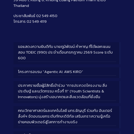
Thailand
ประชาสัมพันธ์ 02 549 4150
โทรสาร 02 549 4119
ขอแสดงความยินดีกับ นายภูมิพัฒน์ คำหาญ ที่ได้ผลคะแนน
สอบ TOEIC (990) ประจำเดือนกรกฎาคม 2569 Score ระดับ
600
โครงการอบรม “Agentic AI: AWS KIRO”
ประกาศรายชื่อผู้มีสิทธิ์เข้าร่วม “การประกวดโครงงาน สิ่ง
ประดิษฐ์ และนวัตกรรม ครั้งที่ 11” (Youth Scientists &
Innovators) มุ่งสร้างอนาคตและสิ่งแวดล้อมที่ยั่งยืน
คณะวิทยาศาสตร์และเทคโนโลยี มทร.ธัญบุรี ร่วมกับ อินเตอร์
ลิ้งค์ฯ จัดอบรมยกระดับทักษะดิจิทัล เสริมเกราะความรู้เครือ
ข่ายคอมพิวเตอร์สู่โลกการทำงานจริง