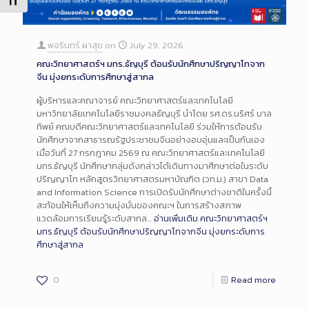
Toggle Font size
พจรินทร์ ผาสุข
on
July 29, 2026
คณะวิทยาศาสตร์ฯ มทร.ธัญบุรี ต้อนรับนักศึกษาปริญญาโทจาก
จีน มุ่งยกระดับการศึกษาสู่สากล
ผู้บริหารและคณาจารย์ คณะวิทยาศาสตร์และเทคโนโลยี
มหาวิทยาลัยเทคโนโลยีราชมงคลธัญบุรี นำโดย รศ.ดร.นริศร์ บาล
ทิพย์ คณบดีคณะวิทยาศาสตร์และเทคโนโลยี ร่วมให้การต้อนรับ
นักศึกษาจากสาธารณรัฐประชาชนจีนอย่างอบอุ่นและเป็นกันเอง
เมื่อวันที่ 27 กรกฎาคม 2569 ณ คณะวิทยาศาสตร์และเทคโนโลยี
มทร.ธัญบุรี นักศึกษากลุ่มดังกล่าวได้เดินทางมาศึกษาต่อในระดับ
ปริญญาโท หลักสูตรวิทยาศาสตรมหาบัณฑิต (วท.ม.) สาขา Data
and Information Science การเปิดรับนักศึกษาต่างชาติในครั้งนี้
สะท้อนให้เห็นถึงความมุ่งมั่นของคณะฯ ในการสร้างสภาพ
แวดล้อมการเรียนรู้ระดับสากล…
อ่านเพิ่มเติม
คณะวิทยาศาสตร์ฯ
มทร.ธัญบุรี ต้อนรับนักศึกษาปริญญาโทจากจีน มุ่งยกระดับการ
ศึกษาสู่สากล
0
Read more