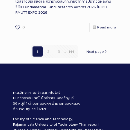
ได้สร้างชื่อเสียงและคว้ารางวัลมากมายจากการประกวดผลงาน
วิจัย Fundamental Fund Research Awards 2026 ในงาน
RMUTT EXPO 2026
0
Read more
1
2
3
...
144
Next page
คณะวิทยาศาสตร์และเทคโนโลยี
มหาวิทยาลัยเทคโนโลยีราชมงคลธัญบุรี
39 หมู่ที่ 1 ตำบลคลองหก อำเภอคลองหลวง
จังหวัดปทุมธานี 12120
Faculty of Science and Technology,
Rajamangala University of Technology Thanyaburi
39 Moo 1, Klong 6, Khlong Luang Pathum Thani 12120