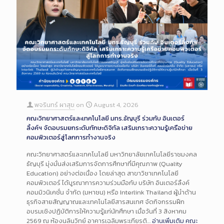
พจรินทร์ ผาสุข
on
August 4, 2026
คณะวิทยาศาสตร์และเทคโนโลยี มทร.ธัญบุรี ร่วมกับ อินเตอร์
ลิ้งค์ฯ จัดอบรมยกระดับทักษะดิจิทัล เสริมเกราะความรู้เครือข่าย
คอมพิวเตอร์สู่โลกการทำงานจริง
คณะวิทยาศาสตร์และเทคโนโลยี มหาวิทยาลัยเทคโนโลยีราชมงคล
ธัญบุรี มุ่งมั่นส่งเสริมการจัดการศึกษาที่มีคุณภาพ (Quality
Education) อย่างต่อเนื่อง โดยล่าสุด สาขาวิชาเทคโนโลยี
คอมพิวเตอร์ ได้บูรณาการความร่วมมือกับ บริษัท อินเตอร์ลิ้งค์
คอมมิวนิเคชั่น จำกัด (มหาชน) หรือ Interlink Thailand ผู้นำด้าน
ธุรกิจสายสัญญาณและเทคโนโลยีสารสนเทศ จัดกิจกรรมฝึก
อบรมเชิงปฏิบัติการให้ความรู้แก่นักศึกษา เมื่อวันที่ 3 สิงหาคม
2569 ณ ห้องนลินวิทย์ อาคารเฉลิมพระเกียรติ…
อ่านเพิ่มเติม
คณะ