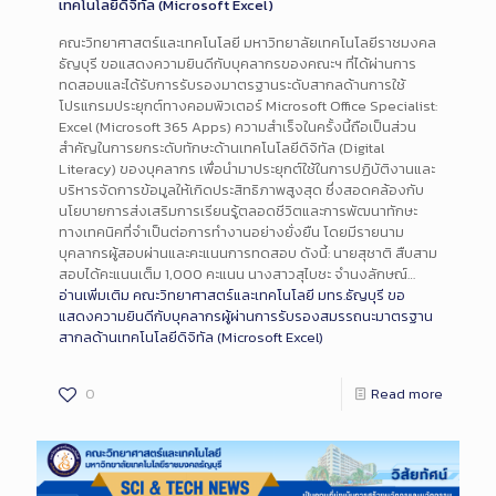
เทคโนโลยีดิจิทัล (Microsoft Excel)
คณะวิทยาศาสตร์และเทคโนโลยี มหาวิทยาลัยเทคโนโลยีราชมงคล
ธัญบุรี ขอแสดงความยินดีกับบุคลากรของคณะฯ ที่ได้ผ่านการ
ทดสอบและได้รับการรับรองมาตรฐานระดับสากลด้านการใช้
โปรแกรมประยุกต์ทางคอมพิวเตอร์ Microsoft Office Specialist:
Excel (Microsoft 365 Apps) ความสำเร็จในครั้งนี้ถือเป็นส่วน
สำคัญในการยกระดับทักษะด้านเทคโนโลยีดิจิทัล (Digital
Literacy) ของบุคลากร เพื่อนำมาประยุกต์ใช้ในการปฏิบัติงานและ
บริหารจัดการข้อมูลให้เกิดประสิทธิภาพสูงสุด ซึ่งสอดคล้องกับ
นโยบายการส่งเสริมการเรียนรู้ตลอดชีวิตและการพัฒนาทักษะ
ทางเทคนิคที่จำเป็นต่อการทำงานอย่างยั่งยืน โดยมีรายนาม
บุคลากรผู้สอบผ่านและคะแนนการทดสอบ ดังนี้: นายสุชาติ สืบสาม
สอบได้คะแนนเต็ม 1,000 คะแนน นางสาวสุไบชะ จำนงลักษณ์…
อ่านเพิ่มเติม
คณะวิทยาศาสตร์และเทคโนโลยี มทร.ธัญบุรี ขอ
แสดงความยินดีกับบุคลากรผู้ผ่านการรับรองสมรรถนะมาตรฐาน
สากลด้านเทคโนโลยีดิจิทัล (Microsoft Excel)
0
Read more