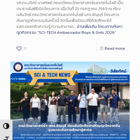
รศ.ดร.นริศร์ บาลทิพย์ คณบดีคณะวิทยาศาสตร์และเทคโนโลยี เป็น
ประธานในพิธีเปิดโครงการ เมื่อวันที่ 25 กรกฎาคม 2569 ณ ห้อง
นลินวิทย์ คณะวิทยาศาสตร์และเทคโนโลยี มทร.ธัญบุรี โครงการ
ค้นหาทูตกิจกรรมในครั้งนี้ จัดขึ้นเพื่อเปิดเวทีให้นักศึกษาได้
แสดงออกถึงความรู้ ความสามารถ…
อ่านเพิ่มเติม
โครงการค้นหา
ทูตกิจกรรม “SCI-TECH Ambassador Boys & Girls 2026”
0
Read more
Toggle High Contrast