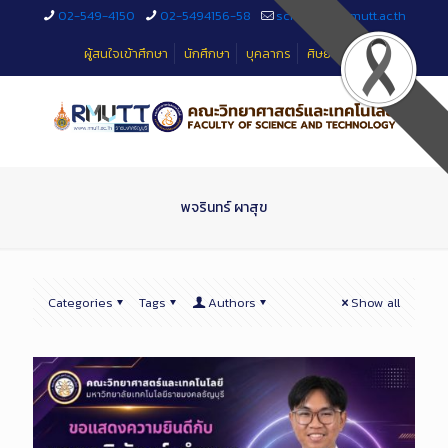
Skip
02-549-4150
02-5494156-58
sciteched@rmutt.ac.th
to
Content
ผู้สนใจเข้าศึกษา
นักศึกษา
บุคลากร
ศิษย์เก่า
พจรินทร์ ผาสุข
Categories
Tags
Authors
Show all