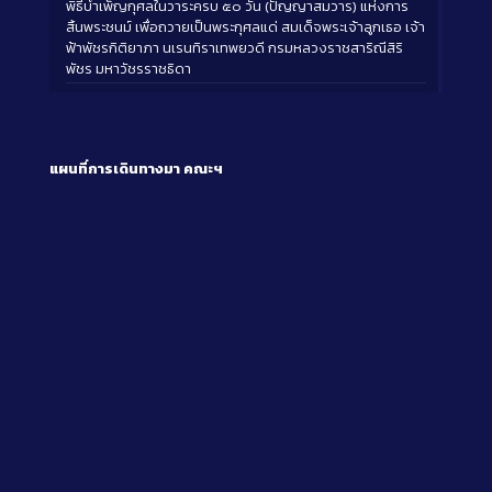
พิธีบำเพ็ญกุศลในวาระครบ ๕๐ วัน (ปัญญาสมวาร) แห่งการ
สิ้นพระชนม์ เพื่อถวายเป็นพระกุศลแด่ สมเด็จพระเจ้าลูกเธอ เจ้า
ฟ้าพัชรกิติยาภา นเรนทิราเทพยวดี กรมหลวงราชสาริณีสิริ
พัชร มหาวัชรราชธิดา
แผนที่การเดินทางมา
คณะฯ