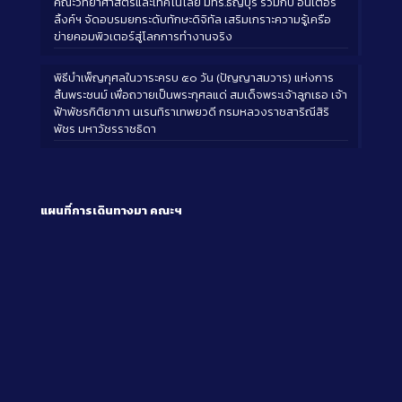
คณะวิทยาศาสตร์และเทคโนโลยี มทร.ธัญบุรี ร่วมกับ อินเตอร์
ลิ้งค์ฯ จัดอบรมยกระดับทักษะดิจิทัล เสริมเกราะความรู้เครือ
ข่ายคอมพิวเตอร์สู่โลกการทำงานจริง
พิธีบำเพ็ญกุศลในวาระครบ ๕๐ วัน (ปัญญาสมวาร) แห่งการ
สิ้นพระชนม์ เพื่อถวายเป็นพระกุศลแด่ สมเด็จพระเจ้าลูกเธอ เจ้า
ฟ้าพัชรกิติยาภา นเรนทิราเทพยวดี กรมหลวงราชสาริณีสิริ
พัชร มหาวัชรราชธิดา
แผนที่การเดินทางมา
คณะฯ