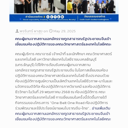
พจรินทร์ ผาสุข
on
May 29, 2025
คณะผู้แทนจากสถานเอกอัครราชทูตสาธารณรัฐประชาชนจีนเข้า
เยี่ยมชมห้องปฏิบัติการของคณะวิทยาศาสตร์และเทคโนโลยีคณะ
คณะผู้บริหาร คณาจารย์ เจ้าหน้าที่ และนักศึกษา คณะวิทยาศาสตร์
และเทคโนโลยี มหาวิทยาลัยเทคโนโลยีราชมงคลธัญบุรี
(มทร.ธัญบุรี) ได้ให้การต้อนรับคณะผู้แทนจากสถาน
เอกอัครราชทูตสาธารณรัฐประชาชนจีน ในโอกาสเยี่ยมชมห้อง
ปฏิบัติการของคณะวิทยาศาสตร์และเทคโนโลยี ซึ่งประกอบด้วย
ห้องปฏิบัติการศูนย์ความเป็นเลิศด้านเทคโนโลยีชีวภาพ-นาโนและ
นวัตกรรมดิจิทัล ห้องปฏิบัติการภาควิชาเคมี และห้องปฏิบัติการ
ชีววิทยา ในวันที่ 29 พฤษภาคม 2568 ณ ห้องปฏิบัติการ คณะ
วิทยาศาสตร์และเทคโนโลยี การเยี่ยมชมในครั้งนี้จัดขึ้นภายใต้
กิจกรรมของโครงการ “One Belt One Road ห้องปฏิบัติการ
ร่วมพัฒนาและใช้ประโยชน์ยาแผนโบราณจีน-ไทย”…
อ่านเพิ่มเติม
คณะผู้แทนจากสถานเอกอัครราชทูตสาธารณรัฐประชาชนจีนเข้า
เยี่ยมชมห้องปฏิบัติการของคณะวิทยาศาสตร์และเทคโนโลยีคณะ