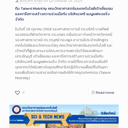
พจรินทร์ ผาสุข
on
October 29, 2025
ทีม Talent Mobility คณะวิทยาศาสตร์และเทคโนโลยีเข้าเยี่ยมชม
และหารือการสร้างความร่วมมือกับ บริษัทนวศรี แมนูแฟคเจอริ่ง
จำกัด
ในวันที่ 28 ตุลาคม 2568 รองศาสตราจารย์ ดร.นริศร์ บาลทิพย์
รองคณบดีฝ่ายวิชาการ ดร.นรพร กลั่นประชา หัวหน้าภาควิชาเคมี
รองศาสตราจารย์ ดร.วรนุศย์ ทองพูล อาจารย์ประจำหลักสูตร
เทคโนโลยีและนวัตกรรมวัสดุ คณะวิทยาศาสตร์และเทคโนโลยี และ
เจ้าหน้าที่ผู้ประสานงานโครงการจากสถาบันวิจัยและพัฒนา
มทร.ธัญบุรี เข้าเยี่ยมชม และหารือการสร้างความร่วมมือกับ
บริษัทนวศรี แมนูแฟคเจอริ่ง จำกัด ภายใต้โครงการส่งเสริมให้
บุคลากรวิจัยในสถาบันอุดมศึกษาไปปฏิบัติงานเพื่อแก้ไขปัญหา
และเพิ่มขีดความสามารถในการผลิตให้ภาคอุตสาหกรรม (Talent
Mobility)
0
Read more