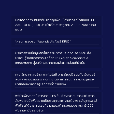
ขอแสดงความยินดีกับ นายภูมิพัฒน์ คำหาญ ที่ได้ผลคะแนน
สอบ TOEIC (990) ประจำเดือนกรกฎาคม 2569 Score ระดับ
600
โครงการอบรม “Agentic AI: AWS KIRO”
ประกาศรายชื่อผู้มีสิทธิ์เข้าร่วม “การประกวดโครงงาน สิ่ง
ประดิษฐ์ และนวัตกรรม ครั้งที่ 11” (Youth Scientists &
Innovators) มุ่งสร้างอนาคตและสิ่งแวดล้อมที่ยั่งยืน
คณะวิทยาศาสตร์และเทคโนโลยี มทร.ธัญบุรี ร่วมกับ อินเตอร์
ลิ้งค์ฯ จัดอบรมยกระดับทักษะดิจิทัล เสริมเกราะความรู้เครือ
ข่ายคอมพิวเตอร์สู่โลกการทำงานจริง
พิธีบำเพ็ญกุศลในวาระครบ ๕๐ วัน (ปัญญาสมวาร) แห่งการ
สิ้นพระชนม์ เพื่อถวายเป็นพระกุศลแด่ สมเด็จพระเจ้าลูกเธอ เจ้า
ฟ้าพัชรกิติยาภา นเรนทิราเทพยวดี กรมหลวงราชสาริณีสิริ
พัชร มหาวัชรราชธิดา