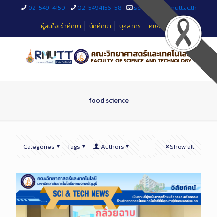
Skip
02-549-4150
02-5494156-58
sciteched@rmutt.ac.th
to
Content
ผู้สนใจเข้าศึกษา
นักศึกษา
บุคลากร
ศิษย์เก่า
food science
Categories
Tags
Authors
Show all