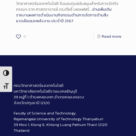
วิทยาศาสตร์และเทคโนโลยี รับมอบทุนสนับสนุนสำหรับการจัดกิจ
กรรมฯ จาก ศาสตราจารย์ ดร.เทียรี่ เลอแฟฟร์…
อ่านเพิ่มเติม
รายงานผลการดำเนินงานกิจกรรมด้านการจัดการด้านสิ่ง
แวดล้อมและพลังงาน ประจำปี 2567
0
Read more
Toggle High Contrast
คณะวิทยาศาสตร์และเทคโนโลยี
Toggle Font size
มหาวิทยาลัยเทคโนโลยีราชมงคลธัญบุรี
39 หมู่ที่ 1 ตำบลคลองหก อำเภอคลองหลวง
จังหวัดปทุมธานี 12120
Faculty of Science and Technology,
Rajamangala University of Technology Thanyaburi
39 Moo 1, Klong 6, Khlong Luang Pathum Thani 12120
Thailand