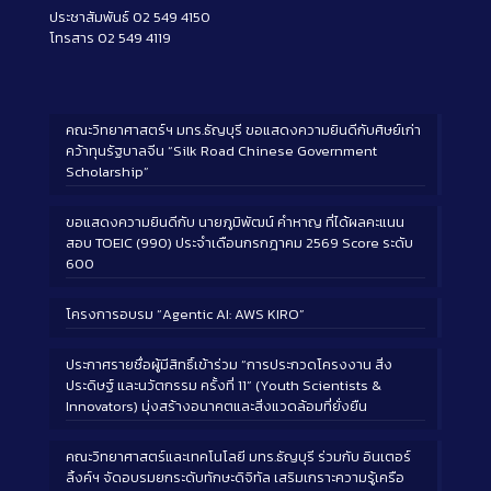
ประชาสัมพันธ์ 02 549 4150
โทรสาร 02 549 4119
คณะวิทยาศาสตร์ฯ มทร.ธัญบุรี ขอแสดงความยินดีกับศิษย์เก่า
คว้าทุนรัฐบาลจีน “Silk Road Chinese Government
Scholarship”
ขอแสดงความยินดีกับ นายภูมิพัฒน์ คำหาญ ที่ได้ผลคะแนน
สอบ TOEIC (990) ประจำเดือนกรกฎาคม 2569 Score ระดับ
600
โครงการอบรม “Agentic AI: AWS KIRO”
ประกาศรายชื่อผู้มีสิทธิ์เข้าร่วม “การประกวดโครงงาน สิ่ง
ประดิษฐ์ และนวัตกรรม ครั้งที่ 11” (Youth Scientists &
Innovators) มุ่งสร้างอนาคตและสิ่งแวดล้อมที่ยั่งยืน
คณะวิทยาศาสตร์และเทคโนโลยี มทร.ธัญบุรี ร่วมกับ อินเตอร์
ลิ้งค์ฯ จัดอบรมยกระดับทักษะดิจิทัล เสริมเกราะความรู้เครือ