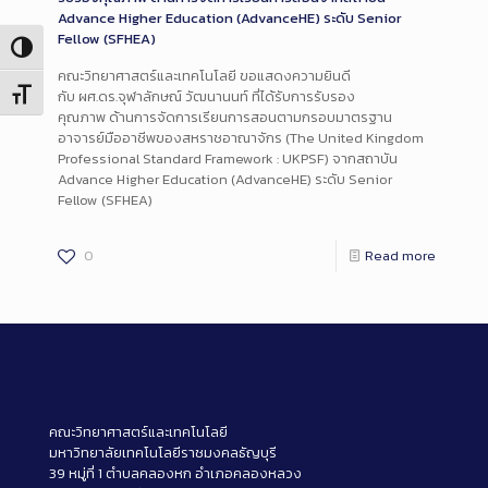
Advance Higher Education (AdvanceHE) ระดับ Senior
Fellow (SFHEA)
Toggle High Contrast
คณะวิทยาศาสตร์และเทคโนโลยี ขอแสดงความยินดี
Toggle Font size
กับ ผศ.ดร.จุฬาลักษณ์ วัฒนานนท์ ที่ได้รับการรับรอง
คุณภาพ ด้านการจัดการเรียนการสอนตามกรอบมาตรฐาน
อาจารย์มืออาชีพของสหราชอาณาจักร (The United Kingdom
Professional Standard Framework : UKPSF) จากสถาบัน
Advance Higher Education (AdvanceHE) ระดับ Senior
Fellow (SFHEA)
0
Read more
คณะวิทยาศาสตร์และเทคโนโลยี
มหาวิทยาลัยเทคโนโลยีราชมงคลธัญบุรี
39 หมู่ที่ 1 ตำบลคลองหก อำเภอคลองหลวง