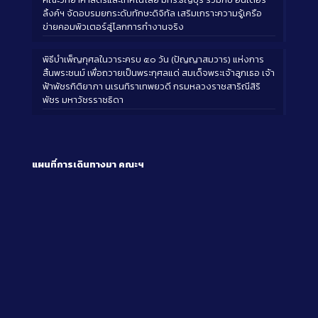
ลิ้งค์ฯ จัดอบรมยกระดับทักษะดิจิทัล เสริมเกราะความรู้เครือ
ข่ายคอมพิวเตอร์สู่โลกการทำงานจริง
พิธีบำเพ็ญกุศลในวาระครบ ๕๐ วัน (ปัญญาสมวาร) แห่งการ
สิ้นพระชนม์ เพื่อถวายเป็นพระกุศลแด่ สมเด็จพระเจ้าลูกเธอ เจ้า
ฟ้าพัชรกิติยาภา นเรนทิราเทพยวดี กรมหลวงราชสาริณีสิริ
พัชร มหาวัชรราชธิดา
แผนที่การเดินทางมา
คณะฯ