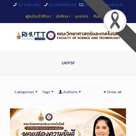
Skip
02-549-4150
02-5494156-58
sciteched@rmutt.ac.th
to
Content
ผู้สนใจเข้าศึกษา
นักศึกษา
บุคลากร
ศิษย์เก่า
UKPSF
Categories
Tags
Authors
Show all