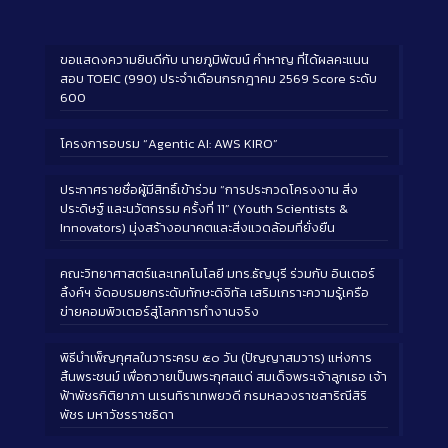
ขอแสดงความยินดีกับ นายภูมิพัฒน์ คำหาญ ที่ได้ผลคะแนน
สอบ TOEIC (990) ประจำเดือนกรกฎาคม 2569 Score ระดับ
600
โครงการอบรม “Agentic AI: AWS KIRO”
ประกาศรายชื่อผู้มีสิทธิ์เข้าร่วม “การประกวดโครงงาน สิ่ง
ประดิษฐ์ และนวัตกรรม ครั้งที่ 11” (Youth Scientists &
Innovators) มุ่งสร้างอนาคตและสิ่งแวดล้อมที่ยั่งยืน
คณะวิทยาศาสตร์และเทคโนโลยี มทร.ธัญบุรี ร่วมกับ อินเตอร์
ลิ้งค์ฯ จัดอบรมยกระดับทักษะดิจิทัล เสริมเกราะความรู้เครือ
ข่ายคอมพิวเตอร์สู่โลกการทำงานจริง
พิธีบำเพ็ญกุศลในวาระครบ ๕๐ วัน (ปัญญาสมวาร) แห่งการ
สิ้นพระชนม์ เพื่อถวายเป็นพระกุศลแด่ สมเด็จพระเจ้าลูกเธอ เจ้า
ฟ้าพัชรกิติยาภา นเรนทิราเทพยวดี กรมหลวงราชสาริณีสิริ
พัชร มหาวัชรราชธิดา