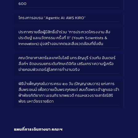
600
โครงการอบรม “Agentic AI: AWS KIRO”
ประกาศรายชื่อผู้มีสิทธิ์เข้าร่วม “การประกวดโครงงาน สิ่ง
ประดิษฐ์ และนวัตกรรม ครั้งที่ 11” (Youth Scientists &
Innovators) มุ่งสร้างอนาคตและสิ่งแวดล้อมที่ยั่งยืน
คณะวิทยาศาสตร์และเทคโนโลยี มทร.ธัญบุรี ร่วมกับ อินเตอร์
ลิ้งค์ฯ จัดอบรมยกระดับทักษะดิจิทัล เสริมเกราะความรู้เครือ
ข่ายคอมพิวเตอร์สู่โลกการทำงานจริง
พิธีบำเพ็ญกุศลในวาระครบ ๕๐ วัน (ปัญญาสมวาร) แห่งการ
สิ้นพระชนม์ เพื่อถวายเป็นพระกุศลแด่ สมเด็จพระเจ้าลูกเธอ เจ้า
ฟ้าพัชรกิติยาภา นเรนทิราเทพยวดี กรมหลวงราชสาริณีสิริ
พัชร มหาวัชรราชธิดา
แผนที่การเดินทางมา
คณะฯ