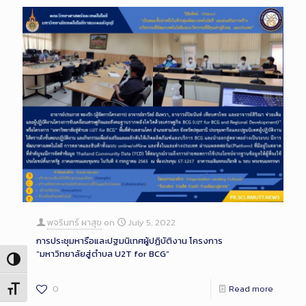
พจรินทร์ ผาสุข
on
July 5, 2022
การประชุมหารือและปฐมนิเทศผู้ปฏิบัติงาน โครงการ
“มหาวิทยาลัยสู่ตำบล U2T for BCG”
Toggle High Contrast
0
Read more
Toggle Font size