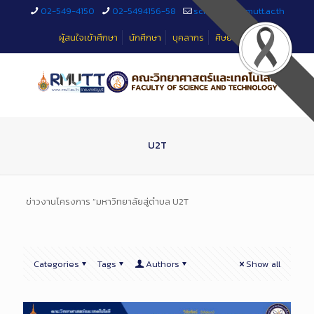
Skip
02-549-4150
02-5494156-58
sciteched@rmutt.ac.th
to
Content
ผู้สนใจเข้าศึกษา
นักศึกษา
บุคลากร
ศิษย์เก่า
U2T
ข่าวงานโครงการ “มหาวิทยาลัยสู่ตำบล U2T
Categories
Tags
Authors
Show all