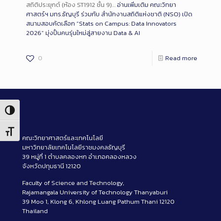
สถิติประยุกต์ (ห้อง ST1912 ชั้น 9)…
อ่านเพิ่มเติม
คณะวิทยา
ศาสตร์ฯ มทร.ธัญบุรี ร่วมกับ สำนักงานสถิติแห่งชาติ (NSO) เปิด
สนามสอบคัดเลือก “Stats on Campus: Data Innovators
2026” มุ่งปั้นคนรุ่นใหม่สู่สายงาน Data & AI
0
Read more
Toggle High Contrast
Toggle Font size
คณะวิทยาศาสตร์และเทคโนโลยี
มหาวิทยาลัยเทคโนโลยีราชมงคลธัญบุรี
39 หมู่ที่ 1 ตำบลคลองหก อำเภอคลองหลวง
จังหวัดปทุมธานี 12120
Faculty of Science and Technology,
Rajamangala University of Technology Thanyaburi
39 Moo 1, Klong 6, Khlong Luang Pathum Thani 12120
Thailand