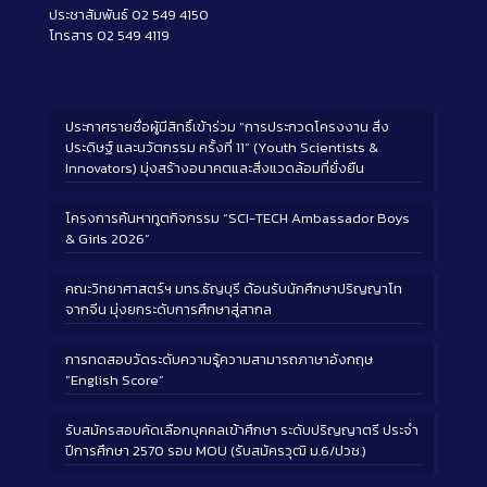
ประชาสัมพันธ์ 02 549 4150
โทรสาร 02 549 4119
ประกาศรายชื่อผู้มีสิทธิ์เข้าร่วม “การประกวดโครงงาน สิ่ง
ประดิษฐ์ และนวัตกรรม ครั้งที่ 11” (Youth Scientists &
Innovators) มุ่งสร้างอนาคตและสิ่งแวดล้อมที่ยั่งยืน
โครงการค้นหาทูตกิจกรรม “SCI-TECH Ambassador Boys
& Girls 2026”
คณะวิทยาศาสตร์ฯ มทร.ธัญบุรี ต้อนรับนักศึกษาปริญญาโท
จากจีน มุ่งยกระดับการศึกษาสู่สากล
การทดสอบวัดระดับความรู้ความสามารถภาษาอังกฤษ
“English Score”
รับสมัครสอบคัดเลือกบุคคลเข้าศึกษา ระดับปริญญาตรี ประจำ
ปีการศึกษา 2570 รอบ MOU (รับสมัครวุฒิ ม.6/ปวช.)