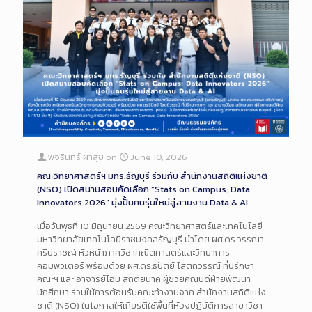
พจรินทร์ ผาสุข
on
June 10, 2026
คณะวิทยาศาสตร์ฯ มทร.ธัญบุรี ร่วมกับ สำนักงานสถิติแห่งชาติ
(NSO) เปิดสนามสอบคัดเลือก “Stats on Campus: Data
Innovators 2026” มุ่งปั้นคนรุ่นใหม่สู่สายงาน Data & AI
เมื่อวันพุธที่ 10 มิถุนายน 2569 คณะวิทยาศาสตร์และเทคโนโลยี
มหาวิทยาลัยเทคโนโลยีราชมงคลธัญบุรี นำโดย ผศ.ดร.วรรณา
ศรีปราชญ์ หัวหน้าภาควิชาคณิตศาสตร์และวิทยาการ
คอมพิวเตอร์ พร้อมด้วย ผศ.ดร.ธิปัตย์ โสตถิวรรณ์ ที่ปรึกษา
คณะฯ และ อาจารย์โอม สถิตยนาค ผู้ช่วยคณบดีฝ่ายพัฒนา
นักศึกษา ร่วมให้การต้อนรับคณะทำงานจาก สำนักงานสถิติแห่ง
ชาติ (NSO) ในโอกาสให้เกียรติใช้พื้นที่ห้องปฏิบัติการสาขาวิชา