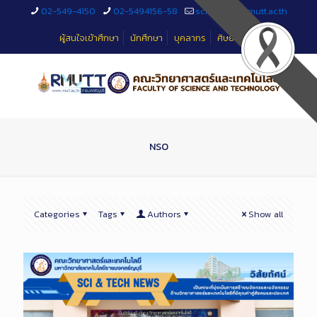
Skip
02-549-4150
02-5494156-58
sciteched@rmutt.ac.th
to
Content
ผู้สนใจเข้าศึกษา
นักศึกษา
บุคลากร
ศิษย์เก่า
NSO
Categories
Tags
Authors
Show all