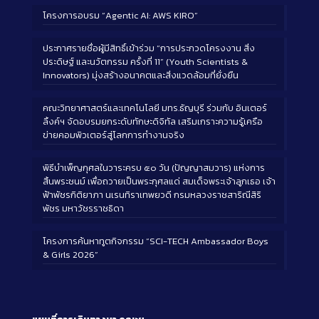
โครงการอบรม “Agentic AI: AWS KIRO”
ประกาศรายชื่อผู้มีสิทธิ์เข้าร่วม “การประกวดโครงงาน สิ่ง
ประดิษฐ์ และนวัตกรรม ครั้งที่ 11” (Youth Scientists &
Innovators) มุ่งสร้างอนาคตและสิ่งแวดล้อมที่ยั่งยืน
คณะวิทยาศาสตร์และเทคโนโลยี มทร.ธัญบุรี ร่วมกับ อินเตอร์
ลิ้งค์ฯ จัดอบรมยกระดับทักษะดิจิทัล เสริมเกราะความรู้เครือ
ข่ายคอมพิวเตอร์สู่โลกการทำงานจริง
พิธีบำเพ็ญกุศลในวาระครบ ๕๐ วัน (ปัญญาสมวาร) แห่งการ
สิ้นพระชนม์ เพื่อถวายเป็นพระกุศลแด่ สมเด็จพระเจ้าลูกเธอ เจ้า
ฟ้าพัชรกิติยาภา นเรนทิราเทพยวดี กรมหลวงราชสาริณีสิริ
พัชร มหาวัชรราชธิดา
โครงการค้นหาทูตกิจกรรม “SCI-TECH Ambassador Boys
& Girls 2026”