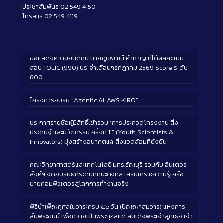
ประชาสัมพันธ์ 02 549 4150
โทรสาร 02 549 4119
ขอแสดงความยินดีกับ นายภูมิพัฒน์ คำหาญ ที่ได้ผลคะแนน
สอบ TOEIC (990) ประจำเดือนกรกฎาคม 2569 Score ระดับ
600
โครงการอบรม “Agentic AI: AWS KIRO”
ประกาศรายชื่อผู้มีสิทธิ์เข้าร่วม “การประกวดโครงงาน สิ่ง
ประดิษฐ์ และนวัตกรรม ครั้งที่ 11” (Youth Scientists &
Innovators) มุ่งสร้างอนาคตและสิ่งแวดล้อมที่ยั่งยืน
คณะวิทยาศาสตร์และเทคโนโลยี มทร.ธัญบุรี ร่วมกับ อินเตอร์
ลิ้งค์ฯ จัดอบรมยกระดับทักษะดิจิทัล เสริมเกราะความรู้เครือ
ข่ายคอมพิวเตอร์สู่โลกการทำงานจริง
พิธีบำเพ็ญกุศลในวาระครบ ๕๐ วัน (ปัญญาสมวาร) แห่งการ
สิ้นพระชนม์ เพื่อถวายเป็นพระกุศลแด่ สมเด็จพระเจ้าลูกเธอ เจ้า