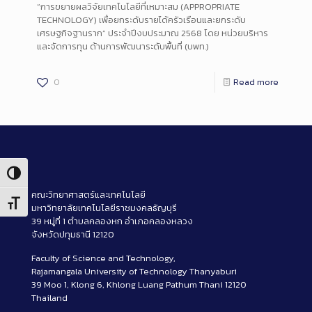
“การขยายผลวิจัยเทคโนโลยีที่เหมาะสม (APPROPRIATE
TECHNOLOGY) เพื่อยกระดับรายได้ครัวเรือนและยกระดับ
เศรษฐกิจฐานราก” ประจำปีงบประมาณ 2568 โดย หน่วยบริหาร
และจัดการทุน ด้านการพัฒนาระดับพื้นที่ (บพท.)
0
Read more
Toggle High Contrast
คณะวิทยาศาสตร์และเทคโนโลยี
Toggle Font size
มหาวิทยาลัยเทคโนโลยีราชมงคลธัญบุรี
39 หมู่ที่ 1 ตำบลคลองหก อำเภอคลองหลวง
จังหวัดปทุมธานี 12120
Faculty of Science and Technology,
Rajamangala University of Technology Thanyaburi
39 Moo 1, Klong 6, Khlong Luang Pathum Thani 12120
Thailand