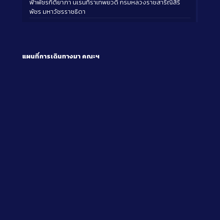
ฟ้าพัชรกิติยาภา นเรนทิราเทพยวดี กรมหลวงราชสาริณีสิริ
พัชร มหาวัชรราชธิดา
แผนที่การเดินทางมา
คณะฯ