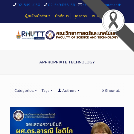
Skip
02-549-4150
02-5494156-58
sciteched@rmutt.ac.th
to
Content
ผู้สนใจเข้าศึกษา
นักศึกษา
บุคลากร
ศิษย์เก่า
APPROPRIATE TECHNOLOGY
Categories
Tags
Authors
Show all