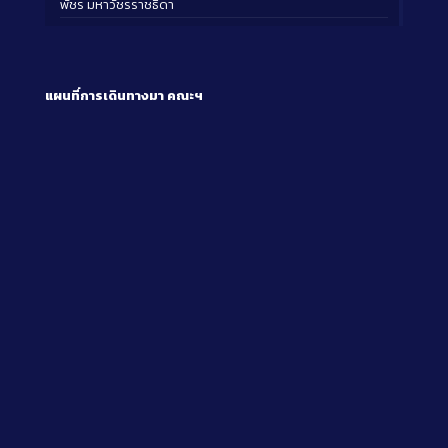
พัชร มหาวัชรราชธิดา
แผนที่การเดินทางมา
คณะฯ