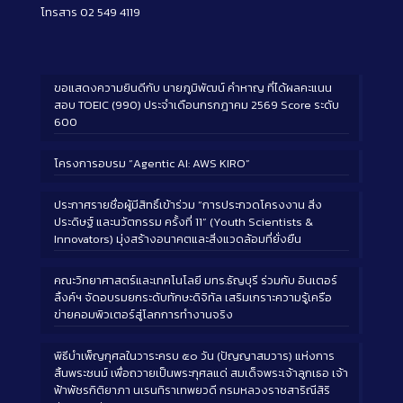
โทรสาร 02 549 4119
ขอแสดงความยินดีกับ นายภูมิพัฒน์ คำหาญ ที่ได้ผลคะแนน
สอบ TOEIC (990) ประจำเดือนกรกฎาคม 2569 Score ระดับ
600
โครงการอบรม “Agentic AI: AWS KIRO”
ประกาศรายชื่อผู้มีสิทธิ์เข้าร่วม “การประกวดโครงงาน สิ่ง
ประดิษฐ์ และนวัตกรรม ครั้งที่ 11” (Youth Scientists &
Innovators) มุ่งสร้างอนาคตและสิ่งแวดล้อมที่ยั่งยืน
คณะวิทยาศาสตร์และเทคโนโลยี มทร.ธัญบุรี ร่วมกับ อินเตอร์
ลิ้งค์ฯ จัดอบรมยกระดับทักษะดิจิทัล เสริมเกราะความรู้เครือ
ข่ายคอมพิวเตอร์สู่โลกการทำงานจริง
พิธีบำเพ็ญกุศลในวาระครบ ๕๐ วัน (ปัญญาสมวาร) แห่งการ
สิ้นพระชนม์ เพื่อถวายเป็นพระกุศลแด่ สมเด็จพระเจ้าลูกเธอ เจ้า
ฟ้าพัชรกิติยาภา นเรนทิราเทพยวดี กรมหลวงราชสาริณีสิริ