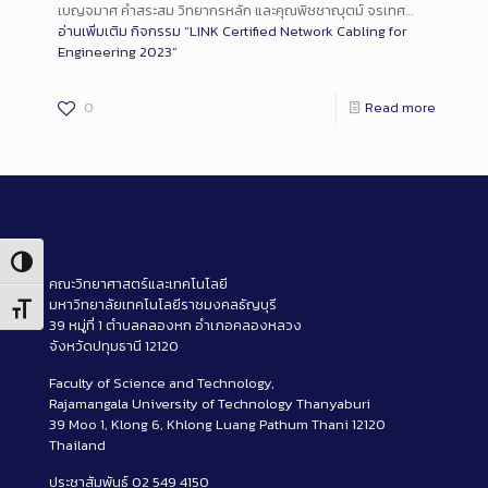
เบญจมาศ คำสระสม วิทยากรหลัก และคุณพิชชาญุตม์ จรเทศ…
อ่านเพิ่มเติม
กิจกรรม “LINK Certified Network Cabling for
Engineering 2023”
0
Read more
Toggle High Contrast
คณะวิทยาศาสตร์และเทคโนโลยี
มหาวิทยาลัยเทคโนโลยีราชมงคลธัญบุรี
Toggle Font size
39 หมู่ที่ 1 ตำบลคลองหก อำเภอคลองหลวง
จังหวัดปทุมธานี 12120
Faculty of Science and Technology,
Rajamangala University of Technology Thanyaburi
39 Moo 1, Klong 6, Khlong Luang Pathum Thani 12120
Thailand
ประชาสัมพันธ์ 02 549 4150