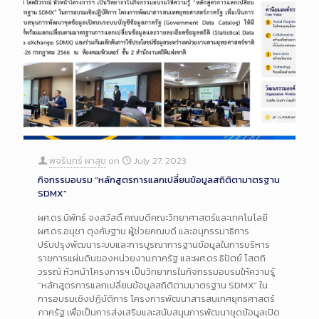
พจรินทร์ ผาสุข
on
July 27, 2023
กิจกรรมอบรม “หลักสูตรการแลกเปลี่ยนข้อมูลสถิติตามาตรฐาน
SDMX”
ผศ.ดร.นิพัทธ์ จงสวัสดิ์ คณบดีคณะวิทยาศาสตร์และเทคโนโลยี
ผศ.ดร.อนุชา ตุงคัษฐาน ผู้ช่วยคณบดี และอนุกรรมาธิการ
ปรับปรุงพัฒนาระบบและการบูรณาการฐานข้อมูลในการบริหาร
ราชการแผ่นดินของหน่วยงานภาครัฐ และผศ.ดร.ธิปัตย์ โสตถิ
วรรณ์ หัวหน้าโครงการฯ เป็นวิทยากรในกิจกรรมอบรมให้ความรู้
“หลักสูตรการแลกเปลี่ยนข้อมูลสถิติตามมาตรฐาน SDMX” ใน
การอบรมเชิงปฏิบัติการ โครงการพัฒนาสารสนเทศยุทธศาสตร์
ภาครัฐ เพื่อเป็นการส่งเสริมและสนับสนุนการพัฒนาชุดข้อมูลเปิด