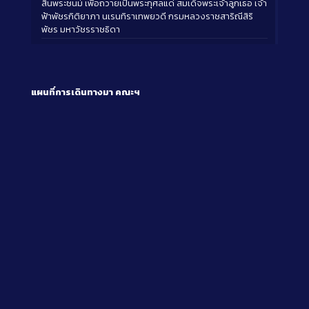
สิ้นพระชนม์ เพื่อถวายเป็นพระกุศลแด่ สมเด็จพระเจ้าลูกเธอ เจ้า
ฟ้าพัชรกิติยาภา นเรนทิราเทพยวดี กรมหลวงราชสาริณีสิริ
พัชร มหาวัชรราชธิดา
แผนที่การเดินทางมา
คณะฯ