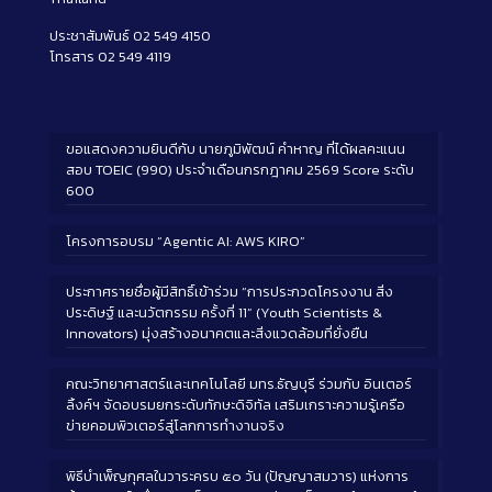
ประชาสัมพันธ์ 02 549 4150
โทรสาร 02 549 4119
ขอแสดงความยินดีกับ นายภูมิพัฒน์ คำหาญ ที่ได้ผลคะแนน
สอบ TOEIC (990) ประจำเดือนกรกฎาคม 2569 Score ระดับ
600
โครงการอบรม “Agentic AI: AWS KIRO”
ประกาศรายชื่อผู้มีสิทธิ์เข้าร่วม “การประกวดโครงงาน สิ่ง
ประดิษฐ์ และนวัตกรรม ครั้งที่ 11” (Youth Scientists &
Innovators) มุ่งสร้างอนาคตและสิ่งแวดล้อมที่ยั่งยืน
คณะวิทยาศาสตร์และเทคโนโลยี มทร.ธัญบุรี ร่วมกับ อินเตอร์
ลิ้งค์ฯ จัดอบรมยกระดับทักษะดิจิทัล เสริมเกราะความรู้เครือ
ข่ายคอมพิวเตอร์สู่โลกการทำงานจริง
พิธีบำเพ็ญกุศลในวาระครบ ๕๐ วัน (ปัญญาสมวาร) แห่งการ