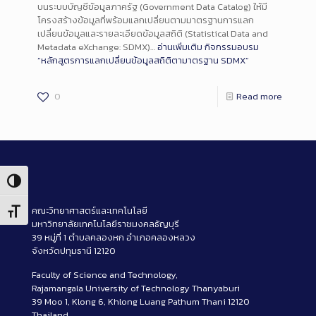
บนระบบบัญชีข้อมูลภาครัฐ (Government Data Catalog) ให้มี
โครงสร้างข้อมูลที่พร้อมแลกเปลี่ยนตามมาตรฐานการแลก
เปลี่ยนข้อมูลและรายละเอียดข้อมูลสถิติ (Statistical Data and
Metadata eXchange: SDMX)…
อ่านเพิ่มเติม
กิจกรรมอบรม
“หลักสูตรการแลกเปลี่ยนข้อมูลสถิติตามาตรฐาน SDMX”
0
Read more
Toggle High Contrast
คณะวิทยาศาสตร์และเทคโนโลยี
Toggle Font size
มหาวิทยาลัยเทคโนโลยีราชมงคลธัญบุรี
39 หมู่ที่ 1 ตำบลคลองหก อำเภอคลองหลวง
จังหวัดปทุมธานี 12120
Faculty of Science and Technology,
Rajamangala University of Technology Thanyaburi
39 Moo 1, Klong 6, Khlong Luang Pathum Thani 12120
Thailand