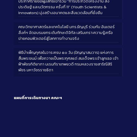
ประกาศรายชื่อผู้มีสิทธิ์เข้าร่วม “การประกวดโครงงาน สิ่ง
ประดิษฐ์ และนวัตกรรม ครั้งที่ 11” (Youth Scientists &
Innovators) มุ่งสร้างอนาคตและสิ่งแวดล้อมที่ยั่งยืน
คณะวิทยาศาสตร์และเทคโนโลยี มทร.ธัญบุรี ร่วมกับ อินเตอร์
ลิ้งค์ฯ จัดอบรมยกระดับทักษะดิจิทัล เสริมเกราะความรู้เครือ
ข่ายคอมพิวเตอร์สู่โลกการทำงานจริง
พิธีบำเพ็ญกุศลในวาระครบ ๕๐ วัน (ปัญญาสมวาร) แห่งการ
สิ้นพระชนม์ เพื่อถวายเป็นพระกุศลแด่ สมเด็จพระเจ้าลูกเธอ เจ้า
ฟ้าพัชรกิติยาภา นเรนทิราเทพยวดี กรมหลวงราชสาริณีสิริ
พัชร มหาวัชรราชธิดา
แผนที่การเดินทางมา
คณะฯ