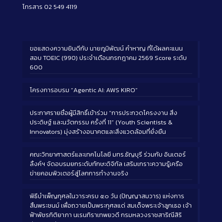
โทรสาร 02 549 4119
ขอแสดงความยินดีกับ นายภูมิพัฒน์ คำหาญ ที่ได้ผลคะแนน
สอบ TOEIC (990) ประจำเดือนกรกฎาคม 2569 Score ระดับ
600
โครงการอบรม “Agentic AI: AWS KIRO”
ประกาศรายชื่อผู้มีสิทธิ์เข้าร่วม “การประกวดโครงงาน สิ่ง
ประดิษฐ์ และนวัตกรรม ครั้งที่ 11” (Youth Scientists &
Innovators) มุ่งสร้างอนาคตและสิ่งแวดล้อมที่ยั่งยืน
คณะวิทยาศาสตร์และเทคโนโลยี มทร.ธัญบุรี ร่วมกับ อินเตอร์
ลิ้งค์ฯ จัดอบรมยกระดับทักษะดิจิทัล เสริมเกราะความรู้เครือ
ข่ายคอมพิวเตอร์สู่โลกการทำงานจริง
พิธีบำเพ็ญกุศลในวาระครบ ๕๐ วัน (ปัญญาสมวาร) แห่งการ
สิ้นพระชนม์ เพื่อถวายเป็นพระกุศลแด่ สมเด็จพระเจ้าลูกเธอ เจ้า
ฟ้าพัชรกิติยาภา นเรนทิราเทพยวดี กรมหลวงราชสาริณีสิริ