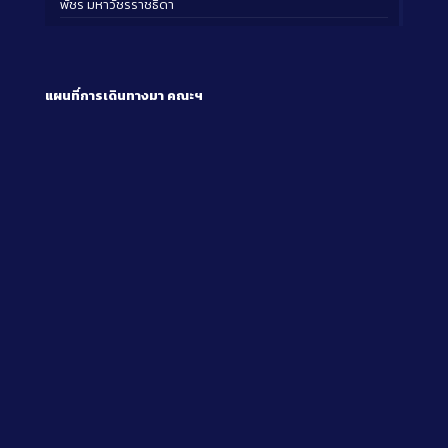
พัชร มหาวัชรราชธิดา
แผนที่การเดินทางมา
คณะฯ