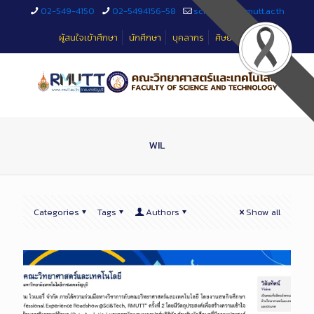
Skip
02-549-4150
02-5494156-58
sciteched@rmutt.ac.th
to
Content
ผู้สนใจเข้าศึกษา
นักศึกษา
บุคลากร
ศิษย์เก่า
WIL
Categories
Tags
Authors
Show all