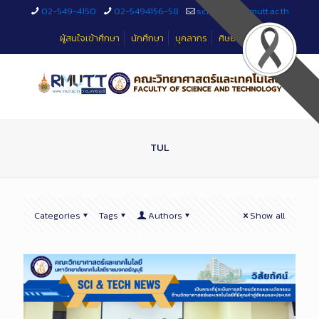
Skip
02-549-4150
02-5494156-58
sciteched@rmutt.ac.th
to
Content
ผู้สนใจเข้าศึกษา
นักศึกษา
บุคลากร
ศิษย์เก่า
TUL
Categories
Tags
Authors
Show all