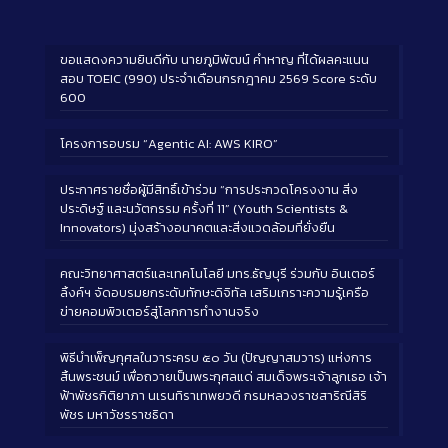
ขอแสดงความยินดีกับ นายภูมิพัฒน์ คำหาญ ที่ได้ผลคะแนน
สอบ TOEIC (990) ประจำเดือนกรกฎาคม 2569 Score ระดับ
600
โครงการอบรม “Agentic AI: AWS KIRO”
ประกาศรายชื่อผู้มีสิทธิ์เข้าร่วม “การประกวดโครงงาน สิ่ง
ประดิษฐ์ และนวัตกรรม ครั้งที่ 11” (Youth Scientists &
Innovators) มุ่งสร้างอนาคตและสิ่งแวดล้อมที่ยั่งยืน
คณะวิทยาศาสตร์และเทคโนโลยี มทร.ธัญบุรี ร่วมกับ อินเตอร์
ลิ้งค์ฯ จัดอบรมยกระดับทักษะดิจิทัล เสริมเกราะความรู้เครือ
ข่ายคอมพิวเตอร์สู่โลกการทำงานจริง
พิธีบำเพ็ญกุศลในวาระครบ ๕๐ วัน (ปัญญาสมวาร) แห่งการ
สิ้นพระชนม์ เพื่อถวายเป็นพระกุศลแด่ สมเด็จพระเจ้าลูกเธอ เจ้า
ฟ้าพัชรกิติยาภา นเรนทิราเทพยวดี กรมหลวงราชสาริณีสิริ
พัชร มหาวัชรราชธิดา