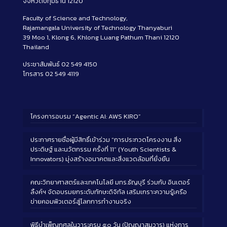
จังหวัดปทุมธานี 12120
Faculty of Science and Technology,
Rajamangala University of Technology Thanyaburi
39 Moo 1, Klong 6, Khlong Luang Pathum Thani 12120
Thailand
ประชาสัมพันธ์ 02 549 4150
โทรสาร 02 549 4119
โครงการอบรม “Agentic AI: AWS KIRO”
ประกาศรายชื่อผู้มีสิทธิ์เข้าร่วม “การประกวดโครงงาน สิ่ง
ประดิษฐ์ และนวัตกรรม ครั้งที่ 11” (Youth Scientists &
Innovators) มุ่งสร้างอนาคตและสิ่งแวดล้อมที่ยั่งยืน
คณะวิทยาศาสตร์และเทคโนโลยี มทร.ธัญบุรี ร่วมกับ อินเตอร์
ลิ้งค์ฯ จัดอบรมยกระดับทักษะดิจิทัล เสริมเกราะความรู้เครือ
ข่ายคอมพิวเตอร์สู่โลกการทำงานจริง
พิธีบำเพ็ญกุศลในวาระครบ ๕๐ วัน (ปัญญาสมวาร) แห่งการ