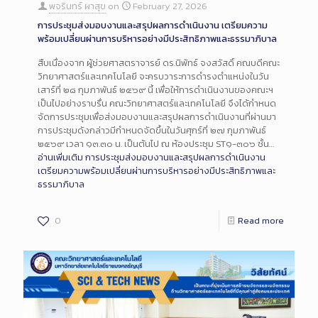
พจรินทร์ ผาสุข
on
February 27, 2026
การประชุมส่งมอบงานและสรุปผลการดำเนินงาน เตรียมความ
พร้อมเปลี่ยนผ่านการบริหารอย่างมีประสิทธิภาพและธรรมาภิบาล
สืบเนื่องจาก ผู้ช่วยศาสตราจารย์ ดร.นิพัทธ์ จงสวัสดิ์ คณบดีคณะ
วิทยาศาสตร์และเทคโนโลยี จะครบวาระการดำรงตำแหน่งในวัน
เสาร์ที่ ๒๘ กุมภาพันธ์ ๒๕๖๙ นี้ เพื่อให้การดำเนินงานของคณะฯ
เป็นไปอย่างราบรื่น คณะวิทยาศาสตร์และเทคโนโลยี จึงได้กำหนด
จัดการประชุมเพื่อส่งมอบงานและสรุปผลการดำเนินงานที่ผ่านมา
การประชุมดังกล่าวมีกำหนดจัดขึ้นในวันศุกร์ที่ ๒๗ กุมภาพันธ์
๒๕๖๙ เวลา ๑๓.๓๐ น. เป็นต้นไป ณ ห้องประชุม ST๑-๓๐๖ ชั้น…
อ่านเพิ่มเติม
การประชุมส่งมอบงานและสรุปผลการดำเนินงาน
เตรียมความพร้อมเปลี่ยนผ่านการบริหารอย่างมีประสิทธิภาพและ
ธรรมาภิบาล
0
Read more