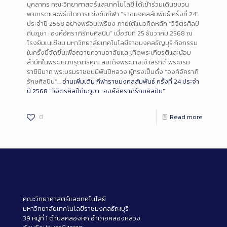
บุคลากร คณะวิทยาศาสตร์และเทคโนโลยี ได้เข้าร่วมเดินขบวน
พาเหรดและพิธีเปิดการแข่งขันกีฬา “ราชมงคลสัมพันธ์ ครั้งที่ 24”
ประจำปี 2568 อย่างพร้อมเพรียง ภายใต้แนวคิดหลัก “วิจิตรศิลป์
ถิ่นภูษา : องค์อัคราภิรักษศิลปิน” เมื่อวันที่ 25 ธันวาคม 2568 ณ
โรงยิมเนเซียม มหาวิทยาลัยเทคโนโลยีราชมงคลธัญบุรี กิจกรรม
ในครั้งนี้จัดขึ้นเพื่อถวายความอาลัยและเทิดพระเกียรติและน้อม
สำนึกในพระมหากรุณาธิคุณ สมเด็จพระนางเจ้าสิริกิติ์ พระบรม
ราชินีนาถ พระบรมราชชนนีพันปีหลวง ผู้ทรงเป็นดั่ง “องค์อัคราภิ
รักษศิลปิน”…
อ่านเพิ่มเติม
กีฬาราชมงคลสัมพันธ์ ครั้งที่ 24 ประจำ
ปี 2568 “วิจิตรศิลป์ถิ่นภูษา : องค์อัคราภิรักษศิลปิน”
0
Read more
คณะวิทยาศาสตร์และเทคโนโลยี
มหาวิทยาลัยเทคโนโลยีราชมงคลธัญบุรี
39 หมู่ที่ 1 ตำบลคลองหก อำเภอคลองหลวง