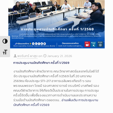
Toggle High Contrast
Toggle Font size
พจรินทร์ ผาสุข
on
January 21, 2026
การประชุมงานบัณฑิตศึกษา ครั้งที่ 1/2569
งานบัณฑิตศึกษา ฝ่ายวิชาการ คณะวิทยาศาสตร์และเทคโนโลยี ได้
จัด ประชุมงานบัณฑิตศึกษา ครั้งที่ 1/2569 ในที่ 20 มกราคม
2569ณ ห้องประชุม ST1-217 อาคารเฉลิมพระเกียรติ ๖ รอบ
พระชนมพรรษา โดยมี รองศาสตราจารย์ ดร.นริศร์ บาลทิพย์ รอง
คณบดีฝ่ายวิชาการ ให้เกียรติเป็นประธานในการประชุม การประชุม
ครั้งนี้จัดขึ้น เพื่อชี้แจงแนวทางการดำเนินงานและประสานความ
ร่วมมือด้านบัณฑิตศึกษา ตลอดจน…
อ่านเพิ่มเติม
การประชุมงาน
บัณฑิตศึกษา ครั้งที่ 1/2569