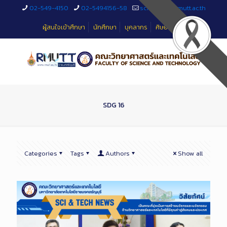
Skip
02-549-4150
02-5494156-58
sciteched@rmutt.ac.th
to
Content
ผู้สนใจเข้าศึกษา
นักศึกษา
บุคลากร
ศิษย์เก่า
SDG 16
Categories
Tags
Authors
Show all