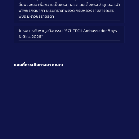
สิ้นพระชนม์ เพื่อถวายเป็นพระกุศลแด่ สมเด็จพระเจ้าลูกเธอ เจ้า
ฟ้าพัชรกิติยาภา นเรนทิราเทพยวดี กรมหลวงราชสาริณีสิริ
พัชร มหาวัชรราชธิดา
โครงการค้นหาทูตกิจกรรม “SCI-TECH Ambassador Boys
& Girls 2026”
แผนที่การเดินทางมา
คณะฯ