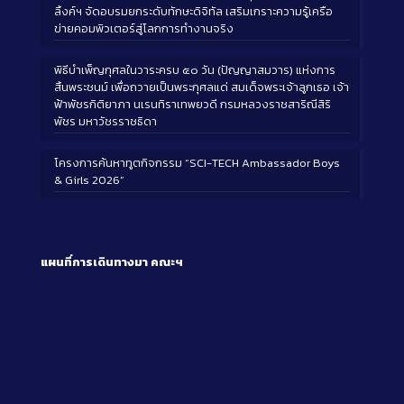
ลิ้งค์ฯ จัดอบรมยกระดับทักษะดิจิทัล เสริมเกราะความรู้เครือ
ข่ายคอมพิวเตอร์สู่โลกการทำงานจริง
พิธีบำเพ็ญกุศลในวาระครบ ๕๐ วัน (ปัญญาสมวาร) แห่งการ
สิ้นพระชนม์ เพื่อถวายเป็นพระกุศลแด่ สมเด็จพระเจ้าลูกเธอ เจ้า
ฟ้าพัชรกิติยาภา นเรนทิราเทพยวดี กรมหลวงราชสาริณีสิริ
พัชร มหาวัชรราชธิดา
โครงการค้นหาทูตกิจกรรม “SCI-TECH Ambassador Boys
& Girls 2026”
แผนที่การเดินทางมา
คณะฯ