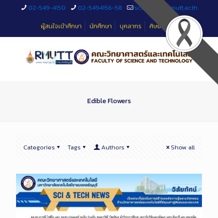
Skip
02-549-4150
02-5494156-58
sciteched@rmutt.ac.th
to
Content
ผู้สนใจเข้าศึกษา
นักศึกษา
บุคลากร
ศิษย์เก่า
Edible Flowers
Categories
Tags
Authors
Show all