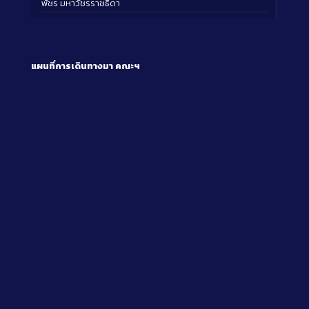
พัชร มหาวัชรราชธิดา
แผนที่การเดินทางมา
คณะฯ