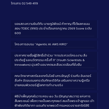
โทรสาร 02 549 4119
ขอแสดงความยินดีกับ นายภูมิพัฒน์ คำหาญ ที่ได้ผลคะแนน
สอบ TOEIC (990) ประจำเดือนกรกฎาคม 2569 Score ระดับ
600
โครงการอบรม “Agentic AI: AWS KIRO”
ประกาศรายชื่อผู้มีสิทธิ์เข้าร่วม “การประกวดโครงงาน สิ่ง
ประดิษฐ์ และนวัตกรรม ครั้งที่ 11” (Youth Scientists &
Innovators) มุ่งสร้างอนาคตและสิ่งแวดล้อมที่ยั่งยืน
คณะวิทยาศาสตร์และเทคโนโลยี มทร.ธัญบุรี ร่วมกับ อินเตอร์
ลิ้งค์ฯ จัดอบรมยกระดับทักษะดิจิทัล เสริมเกราะความรู้เครือ
ข่ายคอมพิวเตอร์สู่โลกการทำงานจริง
พิธีบำเพ็ญกุศลในวาระครบ ๕๐ วัน (ปัญญาสมวาร) แห่งการ
สิ้นพระชนม์ เพื่อถวายเป็นพระกุศลแด่ สมเด็จพระเจ้าลูกเธอ เจ้า
ฟ้าพัชรกิติยาภา นเรนทิราเทพยวดี กรมหลวงราชสาริณีสิริ