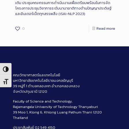
เติม
ประชุมคณะกรรมการดำเนินงานเพื่อเตรียมพร้อมในการจัด
โครงการประชุมวิชาการระดับนานาชาติทางด้านปัญญาประดิษฐ์
และอินเตอร์เน็ตทุกสรรพสิ่ง (iSAI-NLP 2023)
0
Read more
Toggle High Contrast
คณะวิทยาศาสตร์และเทคโนโลยี
มหาวิทยาลัยเทคโนโลยีราชมงคลธัญบุรี
Toggle Font size
39 หมู่ที่ 1 ตำบลคลองหก อำเภอคลองหลวง
จังหวัดปทุมธานี 12120
Faculty of Science and Technology,
Rajamangala University of Technology Thanyaburi
39 Moo 1, Klong 6, Khlong Luang Pathum Thani 12120
Thailand
ประชาสัมพันธ์ 02 549 4150