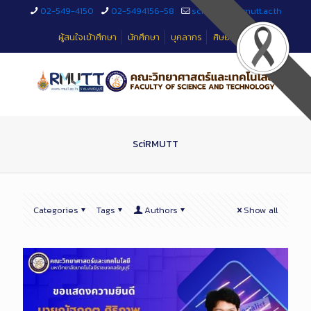
Skip
02-549-4150
02-5494156-58
sciteched@rmutt.ac.th
to
Content
ผู้สนใจเข้าศึกษา
นักศึกษา
บุคลากร
ศิษย์เก่า
SciRMUTT
Categories
Tags
Authors
Show all