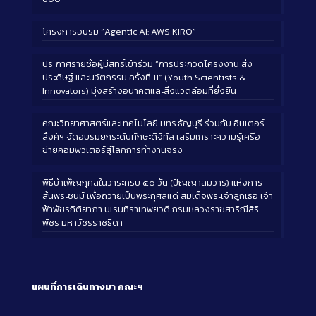
โครงการอบรม “Agentic AI: AWS KIRO”
ประกาศรายชื่อผู้มีสิทธิ์เข้าร่วม “การประกวดโครงงาน สิ่ง
ประดิษฐ์ และนวัตกรรม ครั้งที่ 11” (Youth Scientists &
Innovators) มุ่งสร้างอนาคตและสิ่งแวดล้อมที่ยั่งยืน
คณะวิทยาศาสตร์และเทคโนโลยี มทร.ธัญบุรี ร่วมกับ อินเตอร์
ลิ้งค์ฯ จัดอบรมยกระดับทักษะดิจิทัล เสริมเกราะความรู้เครือ
ข่ายคอมพิวเตอร์สู่โลกการทำงานจริง
พิธีบำเพ็ญกุศลในวาระครบ ๕๐ วัน (ปัญญาสมวาร) แห่งการ
สิ้นพระชนม์ เพื่อถวายเป็นพระกุศลแด่ สมเด็จพระเจ้าลูกเธอ เจ้า
ฟ้าพัชรกิติยาภา นเรนทิราเทพยวดี กรมหลวงราชสาริณีสิริ
พัชร มหาวัชรราชธิดา
แผนที่การเดินทางมา
คณะฯ