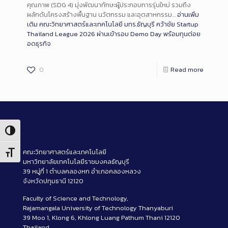
คุณภาพ (SDG 4) มุ่งพัฒนาทักษะผู้ประกอบการรุ่นใหม่ รวมถึง
ผลักดันโครงสร้างพื้นฐาน นวัตกรรม และอุตสาหกรรม…
อ่านเพิ่ม
เติม
คณะวิทยาศาสตร์และเทคโนโลยี มทร.ธัญบุรี คว้าชัย Startup
Thailand League 2026 ผ่านเข้ารอบ Demo Day พร้อมทุนต่อย
อดธุรกิจ
0
Read more
Toggle High Contrast
คณะวิทยาศาสตร์และเทคโนโลยี
Toggle Font size
มหาวิทยาลัยเทคโนโลยีราชมงคลธัญบุรี
39 หมู่ที่ 1 ตำบลคลองหก อำเภอคลองหลวง
จังหวัดปทุมธานี 12120
Faculty of Science and Technology,
Rajamangala University of Technology Thanyaburi
39 Moo 1, Klong 6, Khlong Luang Pathum Thani 12120
Thailand