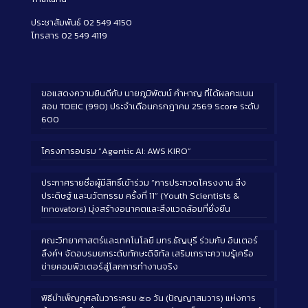
ประชาสัมพันธ์ 02 549 4150
โทรสาร 02 549 4119
ขอแสดงความยินดีกับ นายภูมิพัฒน์ คำหาญ ที่ได้ผลคะแนน
สอบ TOEIC (990) ประจำเดือนกรกฎาคม 2569 Score ระดับ
600
โครงการอบรม “Agentic AI: AWS KIRO”
ประกาศรายชื่อผู้มีสิทธิ์เข้าร่วม “การประกวดโครงงาน สิ่ง
ประดิษฐ์ และนวัตกรรม ครั้งที่ 11” (Youth Scientists &
Innovators) มุ่งสร้างอนาคตและสิ่งแวดล้อมที่ยั่งยืน
คณะวิทยาศาสตร์และเทคโนโลยี มทร.ธัญบุรี ร่วมกับ อินเตอร์
ลิ้งค์ฯ จัดอบรมยกระดับทักษะดิจิทัล เสริมเกราะความรู้เครือ
ข่ายคอมพิวเตอร์สู่โลกการทำงานจริง
พิธีบำเพ็ญกุศลในวาระครบ ๕๐ วัน (ปัญญาสมวาร) แห่งการ