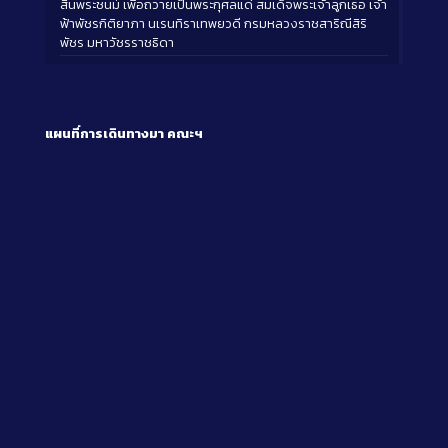
สิ้นพระชนม์ เพื่อถวายเป็นพระกุศลแด่ สมเด็จพระเจ้าลูกเธอ เจ้า
ฟ้าพัชรกิติยาภา นเรนทิราเทพยวดี กรมหลวงราชสาริณีสิริ
พัชร มหาวัชรราชธิดา
แผนที่การเดินทางมา
คณะฯ