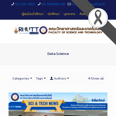
Skip
02-549-4150
02-5494156-58
sciteched@rmutt.ac.th
to
Content
ผู้สนใจเข้าศึกษา
นักศึกษา
บุคลากร
ศิษย์เก่า
Data Science
Categories
Tags
Authors
Show all