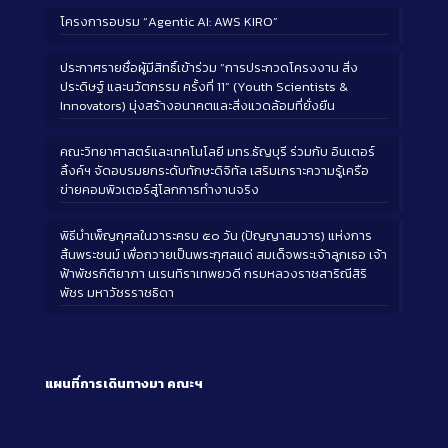
โครงการอบรม “Agentic AI: AWS KIRO”
ประกาศรายชื่อผู้มีสิทธิ์เข้าร่วม “การประกวดโครงงาน สิ่ง
ประดิษฐ์ และนวัตกรรม ครั้งที่ 11” (Youth Scientists &
Innovators) มุ่งสร้างอนาคตและสิ่งแวดล้อมที่ยั่งยืน
คณะวิทยาศาสตร์และเทคโนโลยี มทร.ธัญบุรี ร่วมกับ อินเตอร์
ลิ้งค์ฯ จัดอบรมยกระดับทักษะดิจิทัล เสริมเกราะความรู้เครือ
ข่ายคอมพิวเตอร์สู่โลกการทำงานจริง
พิธีบำเพ็ญกุศลในวาระครบ ๕๐ วัน (ปัญญาสมวาร) แห่งการ
สิ้นพระชนม์ เพื่อถวายเป็นพระกุศลแด่ สมเด็จพระเจ้าลูกเธอ เจ้า
ฟ้าพัชรกิติยาภา นเรนทิราเทพยวดี กรมหลวงราชสาริณีสิริ
พัชร มหาวัชรราชธิดา
แผนที่การเดินทางมา
คณะฯ