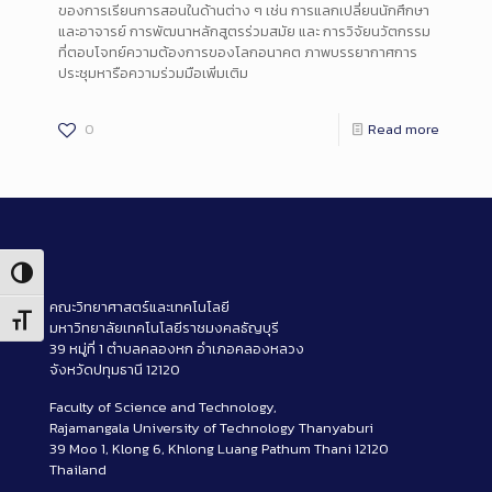
ของการเรียนการสอนในด้านต่าง ๆ เช่น การแลกเปลี่ยนนักศึกษา
และอาจารย์ การพัฒนาหลักสูตรร่วมสมัย และ การวิจัยนวัตกรรม
ที่ตอบโจทย์ความต้องการของโลกอนาคต ภาพบรรยากาศการ
ประชุมหารือความร่วมมือเพิ่มเติม
0
Read more
Toggle High Contrast
คณะวิทยาศาสตร์และเทคโนโลยี
Toggle Font size
มหาวิทยาลัยเทคโนโลยีราชมงคลธัญบุรี
39 หมู่ที่ 1 ตำบลคลองหก อำเภอคลองหลวง
จังหวัดปทุมธานี 12120
Faculty of Science and Technology,
Rajamangala University of Technology Thanyaburi
39 Moo 1, Klong 6, Khlong Luang Pathum Thani 12120
Thailand