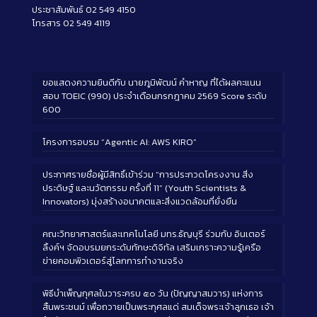
ประชาสัมพันธ์ 02 549 4150
โทรสาร 02 549 4119
ขอแสดงความยินดีกับ นายภูมิพัฒน์ คำหาญ ที่ได้ผลคะแนน
สอบ TOEIC (990) ประจำเดือนกรกฎาคม 2569 Score ระดับ
600
โครงการอบรม “Agentic AI: AWS KIRO”
ประกาศรายชื่อผู้มีสิทธิ์เข้าร่วม “การประกวดโครงงาน สิ่ง
ประดิษฐ์ และนวัตกรรม ครั้งที่ 11” (Youth Scientists &
Innovators) มุ่งสร้างอนาคตและสิ่งแวดล้อมที่ยั่งยืน
คณะวิทยาศาสตร์และเทคโนโลยี มทร.ธัญบุรี ร่วมกับ อินเตอร์
ลิ้งค์ฯ จัดอบรมยกระดับทักษะดิจิทัล เสริมเกราะความรู้เครือ
ข่ายคอมพิวเตอร์สู่โลกการทำงานจริง
พิธีบำเพ็ญกุศลในวาระครบ ๕๐ วัน (ปัญญาสมวาร) แห่งการ
สิ้นพระชนม์ เพื่อถวายเป็นพระกุศลแด่ สมเด็จพระเจ้าลูกเธอ เจ้า