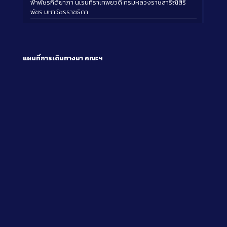
ฟ้าพัชรกิติยาภา นเรนทิราเทพยวดี กรมหลวงราชสาริณีสิริ
พัชร มหาวัชรราชธิดา
แผนที่การเดินทางมา
คณะฯ