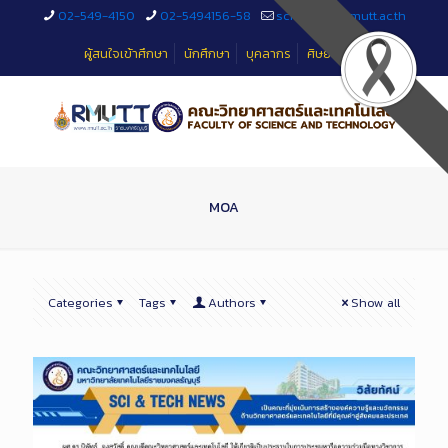
Skip
02-549-4150
02-5494156-58
sciteched@rmutt.ac.th
to
Content
ผู้สนใจเข้าศึกษา
นักศึกษา
บุคลากร
ศิษย์เก่า
MOA
Categories
Tags
Authors
Show all