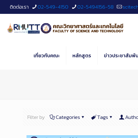
Skip
ติดต่อเรา
02-549-4150
02-5494156-58
scitec
to
Content
เกี่ยวกับคณะ
หลักสูตร
ข่าวประชาสัมพัน
Filter by
Categories
Tags
Autho