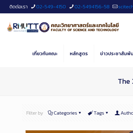
Skip
ติดต่อเรา
02-549-4150
02-5494156-58
scitec
to
Content
เกี่ยวกับคณะ
หลักสูตร
ข่าวประชาสัมพัน
The 
Filter by
Categories
Tags
Autho