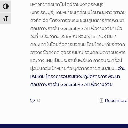
มหาวิทยาลัยเทคโนโลยีราชมงคลธัญบุรี
Toggle High Contrast
(มทร.ธัญบุรี) เดินหน้าขับเคลื่อนนโยบายมหาวิทยาลัย
Toggle Font size
ดิจิทัล จัด“โครงการอบรมเชิงปฏิบัติการการพัฒนา
ศักยภาพการใช้ Generative AI เพื่องานวิจัย” เมื่อ
วันที่ 12 ธันวาคม 2568 ณ ห้อง ST5-703 ชั้น 7
คณะเทคโนโลยีสื่อสารมวลชน โดยได้รับเกียรติจาก
อาจารย์อลงกต สุวรรณมณี รองคณบดีฝ่ายบริหาร
และวางแผน เป็นประธานในพิธีเปิด การอบรมครั้งนี้
มุ่งเน้นกลุ่มเป้าหมายคือ บุคลากรสายสนับสนุน…
อ่าน
เพิ่มเติม
โครงการอบรมเชิงปฏิบัติการการพัฒนา
ศักยภาพการใช้ Generative AI เพื่องานวิจัย
0
Read more