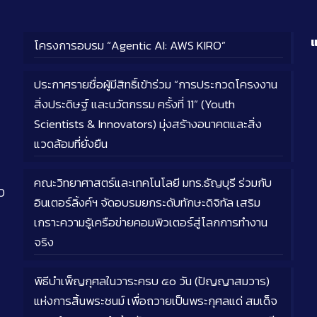
แ
โครงการอบรม “Agentic AI: AWS KIRO”
ประกาศรายชื่อผู้มีสิทธิ์เข้าร่วม “การประกวดโครงงาน
สิ่งประดิษฐ์ และนวัตกรรม ครั้งที่ 11” (Youth
Scientists & Innovators) มุ่งสร้างอนาคตและสิ่ง
แวดล้อมที่ยั่งยืน
คณะวิทยาศาสตร์และเทคโนโลยี มทร.ธัญบุรี ร่วมกับ
0
อินเตอร์ลิ้งค์ฯ จัดอบรมยกระดับทักษะดิจิทัล เสริม
เกราะความรู้เครือข่ายคอมพิวเตอร์สู่โลกการทำงาน
จริง
พิธีบำเพ็ญกุศลในวาระครบ ๕๐ วัน (ปัญญาสมวาร)
แห่งการสิ้นพระชนม์ เพื่อถวายเป็นพระกุศลแด่ สมเด็จ