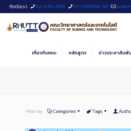
Skip
ติดต่อเรา
02-549-4150
02-5494156-58
scitec
to
Content
เกี่ยวกับคณะ
หลักสูตร
ข่าวประชาสัมพัน
Filter by
Categories
Tags
Autho