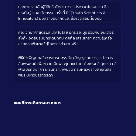
ประกาศรายชื่อผู้มีสิทธิ์เข้าร่วม “การประกวดโครงงาน สิ่ง
ประดิษฐ์ และนวัตกรรม ครั้งที่ 11” (Youth Scientists &
Innovators) มุ่งสร้างอนาคตและสิ่งแวดล้อมที่ยั่งยืน
คณะวิทยาศาสตร์และเทคโนโลยี มทร.ธัญบุรี ร่วมกับ อินเตอร์
ลิ้งค์ฯ จัดอบรมยกระดับทักษะดิจิทัล เสริมเกราะความรู้เครือ
ข่ายคอมพิวเตอร์สู่โลกการทำงานจริง
พิธีบำเพ็ญกุศลในวาระครบ ๕๐ วัน (ปัญญาสมวาร) แห่งการ
สิ้นพระชนม์ เพื่อถวายเป็นพระกุศลแด่ สมเด็จพระเจ้าลูกเธอ เจ้า
ฟ้าพัชรกิติยาภา นเรนทิราเทพยวดี กรมหลวงราชสาริณีสิริ
พัชร มหาวัชรราชธิดา
แผนที่การเดินทางมา
คณะฯ