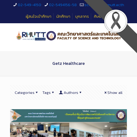
Skip
02-549-4150
02-5494156-58
sciteched@rmutt.ac.th
to
Content
ผู้สนใจเข้าศึกษา
นักศึกษา
บุคลากร
ศิษย์เก่า
Getz Healthcare
Categories
Tags
Authors
Show all