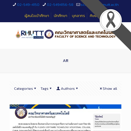
Skip
02-549-4150
02-5494156-58
sciteched@rmutt.ac.th
to
Content
ผู้สนใจเข้าศึกษา
นักศึกษา
บุคลากร
ศิษย์เก่า
AR
Categories
Tags
Authors
Show all