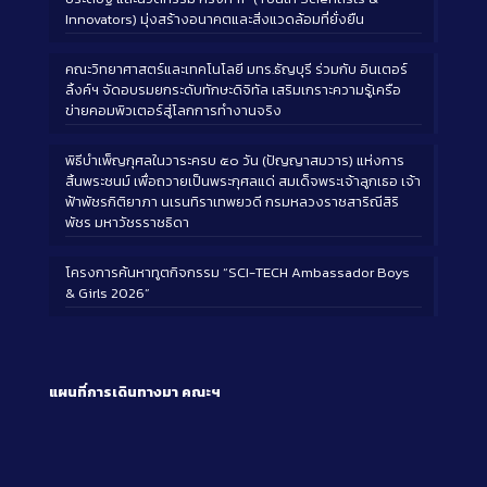
Innovators) มุ่งสร้างอนาคตและสิ่งแวดล้อมที่ยั่งยืน
คณะวิทยาศาสตร์และเทคโนโลยี มทร.ธัญบุรี ร่วมกับ อินเตอร์
ลิ้งค์ฯ จัดอบรมยกระดับทักษะดิจิทัล เสริมเกราะความรู้เครือ
ข่ายคอมพิวเตอร์สู่โลกการทำงานจริง
พิธีบำเพ็ญกุศลในวาระครบ ๕๐ วัน (ปัญญาสมวาร) แห่งการ
สิ้นพระชนม์ เพื่อถวายเป็นพระกุศลแด่ สมเด็จพระเจ้าลูกเธอ เจ้า
ฟ้าพัชรกิติยาภา นเรนทิราเทพยวดี กรมหลวงราชสาริณีสิริ
พัชร มหาวัชรราชธิดา
โครงการค้นหาทูตกิจกรรม “SCI-TECH Ambassador Boys
& Girls 2026”
แผนที่การเดินทางมา
คณะฯ