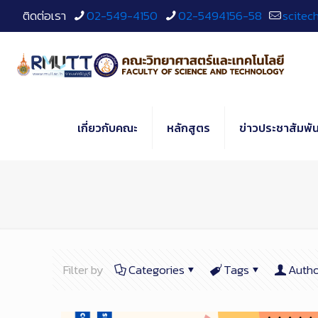
Skip
ติดต่อเรา
02-549-4150
02-5494156-58
scitec
to
Content
เกี่ยวกับคณะ
หลักสูตร
ข่าวประชาสัมพัน
Filter by
Categories
Tags
Autho