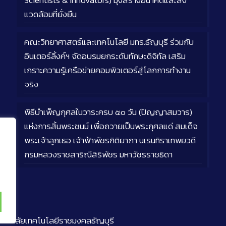
Scientists & Innovators) มุ่งสร้างอนาคตและสิ่ง
แวดล้อมที่ยั่งยืน
คณะวิทยาศาสตร์และเทคโนโลยี มทร.ธัญบุรี ร่วมกับ
อินเตอร์ลิ้งค์ฯ จัดอบรมยกระดับทักษะดิจิทัล เสริม
เกราะความรู้เครือข่ายคอมพิวเตอร์สู่โลกการทำงาน
จริง
พิธีบำเพ็ญกุศลในวาระครบ ๕๐ วัน (ปัญญาสมวาร)
แห่งการสิ้นพระชนม์ เพื่อถวายเป็นพระกุศลแด่ สมเด็จ
พระเจ้าลูกเธอ เจ้าฟ้าพัชรกิติยาภา นเรนทิราเทพยวดี
กรมหลวงราชสาริณีสิริพัชร มหาวัชรราชธิดา
ิทยาลัยเทคโนโลยีราชมงคลธัญบุรี