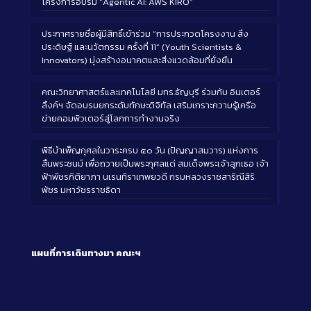
โครงการอบรม “Agentic AI: AWS KIRO”
ประกาศรายชื่อผู้มีสิทธิ์เข้าร่วม “การประกวดโครงงาน สิ่ง
ประดิษฐ์ และนวัตกรรม ครั้งที่ 11” (Youth Scientists &
Innovators) มุ่งสร้างอนาคตและสิ่งแวดล้อมที่ยั่งยืน
คณะวิทยาศาสตร์และเทคโนโลยี มทร.ธัญบุรี ร่วมกับ อินเตอร์
ลิ้งค์ฯ จัดอบรมยกระดับทักษะดิจิทัล เสริมเกราะความรู้เครือ
ข่ายคอมพิวเตอร์สู่โลกการทำงานจริง
พิธีบำเพ็ญกุศลในวาระครบ ๕๐ วัน (ปัญญาสมวาร) แห่งการ
สิ้นพระชนม์ เพื่อถวายเป็นพระกุศลแด่ สมเด็จพระเจ้าลูกเธอ เจ้า
ฟ้าพัชรกิติยาภา นเรนทิราเทพยวดี กรมหลวงราชสาริณีสิริ
พัชร มหาวัชรราชธิดา
แผนที่การเดินทางมา
คณะฯ