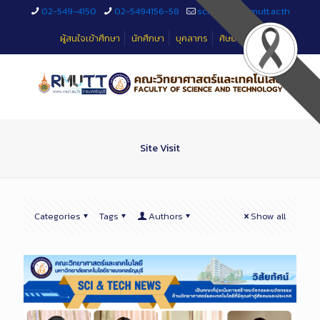
Skip
02-549-4150
02-5494156-58
sciteched@rmutt.ac.th
to
Content
ผู้สนใจเข้าศึกษา
นักศึกษา
บุคลากร
ศิษย์เก่า
Site Visit
Categories
Tags
Authors
Show all