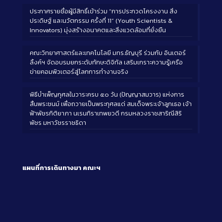
ประกาศรายชื่อผู้มีสิทธิ์เข้าร่วม “การประกวดโครงงาน สิ่ง
ประดิษฐ์ และนวัตกรรม ครั้งที่ 11” (Youth Scientists &
Innovators) มุ่งสร้างอนาคตและสิ่งแวดล้อมที่ยั่งยืน
คณะวิทยาศาสตร์และเทคโนโลยี มทร.ธัญบุรี ร่วมกับ อินเตอร์
ลิ้งค์ฯ จัดอบรมยกระดับทักษะดิจิทัล เสริมเกราะความรู้เครือ
ข่ายคอมพิวเตอร์สู่โลกการทำงานจริง
พิธีบำเพ็ญกุศลในวาระครบ ๕๐ วัน (ปัญญาสมวาร) แห่งการ
สิ้นพระชนม์ เพื่อถวายเป็นพระกุศลแด่ สมเด็จพระเจ้าลูกเธอ เจ้า
ฟ้าพัชรกิติยาภา นเรนทิราเทพยวดี กรมหลวงราชสาริณีสิริ
พัชร มหาวัชรราชธิดา
แผนที่การเดินทางมา
คณะฯ