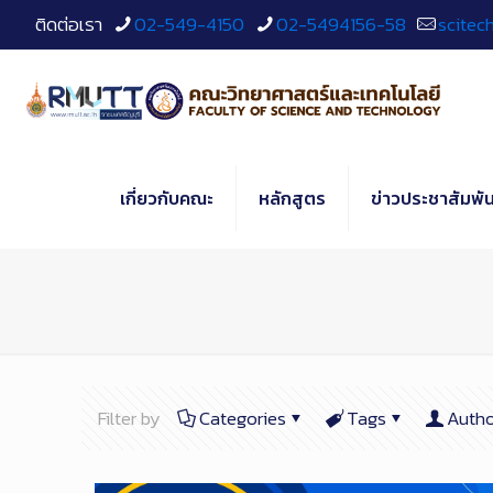
Skip
ติดต่อเรา
02-549-4150
02-5494156-58
scitec
to
Content
เกี่ยวกับคณะ
หลักสูตร
ข่าวประชาสัมพัน
Filter by
Categories
Tags
Autho