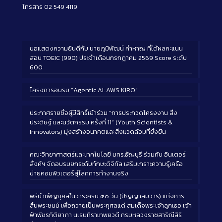
โทรสาร 02 549 4119
ขอแสดงความยินดีกับ นายภูมิพัฒน์ คำหาญ ที่ได้ผลคะแนน
สอบ TOEIC (990) ประจำเดือนกรกฎาคม 2569 Score ระดับ
600
โครงการอบรม “Agentic AI: AWS KIRO”
ประกาศรายชื่อผู้มีสิทธิ์เข้าร่วม “การประกวดโครงงาน สิ่ง
ประดิษฐ์ และนวัตกรรม ครั้งที่ 11” (Youth Scientists &
Innovators) มุ่งสร้างอนาคตและสิ่งแวดล้อมที่ยั่งยืน
คณะวิทยาศาสตร์และเทคโนโลยี มทร.ธัญบุรี ร่วมกับ อินเตอร์
ลิ้งค์ฯ จัดอบรมยกระดับทักษะดิจิทัล เสริมเกราะความรู้เครือ
ข่ายคอมพิวเตอร์สู่โลกการทำงานจริง
พิธีบำเพ็ญกุศลในวาระครบ ๕๐ วัน (ปัญญาสมวาร) แห่งการ
สิ้นพระชนม์ เพื่อถวายเป็นพระกุศลแด่ สมเด็จพระเจ้าลูกเธอ เจ้า
ฟ้าพัชรกิติยาภา นเรนทิราเทพยวดี กรมหลวงราชสาริณีสิริ