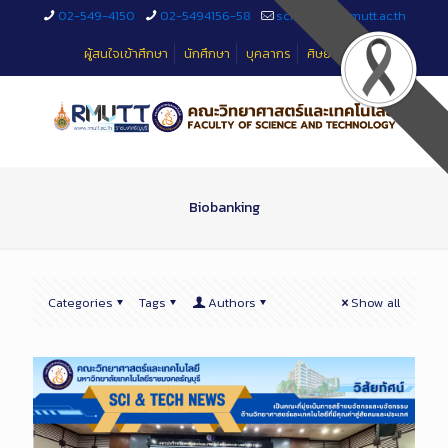
Skip
02-549-4150
02-5494156-58
sciteched@rmutt.ac.th
to
Content
ผู้สนใจเข้าศึกษา
นักศึกษา
บุคลากร
ศิษย์เก่า
Biobanking
Categories
Tags
Authors
Show all