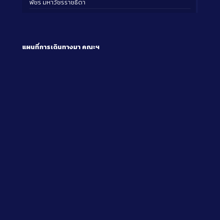
พัชร มหาวัชรราชธิดา
แผนที่การเดินทางมา
คณะฯ