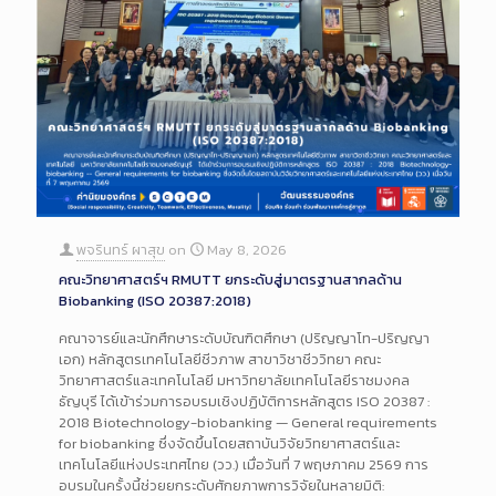
พจรินทร์ ผาสุข
on
May 8, 2026
คณะวิทยาศาสตร์ฯ RMUTT ยกระดับสู่มาตรฐานสากลด้าน
Biobanking (ISO 20387:2018)
คณาจารย์และนักศึกษาระดับบัณฑิตศึกษา (ปริญญาโท-ปริญญา
เอก) หลักสูตรเทคโนโลยีชีวภาพ สาขาวิชาชีววิทยา คณะ
วิทยาศาสตร์และเทคโนโลยี มหาวิทยาลัยเทคโนโลยีราชมงคล
ธัญบุรี ได้เข้าร่วมการอบรมเชิงปฏิบัติการหลักสูตร ISO 20387 :
2018 Biotechnology-biobanking — General requirements
for biobanking ซึ่งจัดขึ้นโดยสถาบันวิจัยวิทยาศาสตร์และ
เทคโนโลยีแห่งประเทศไทย (วว.) เมื่อวันที่ 7 พฤษภาคม 2569 การ
อบรมในครั้งนี้ช่วยยกระดับศักยภาพการวิจัยในหลายมิติ: