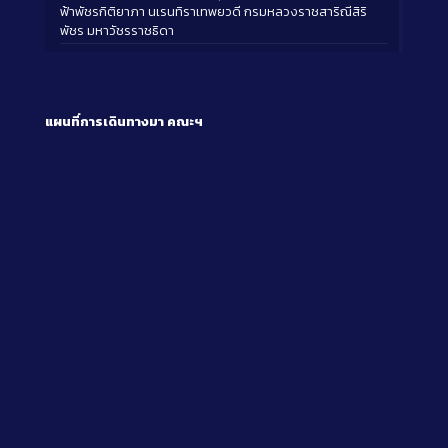
ฟ้าพัชรกิติยาภา นเรนทิราเทพยวดี กรมหลวงราชสาริณีสิริ
พัชร มหาวัชรราชธิดา
แผนที่การเดินทางมา
คณะฯ