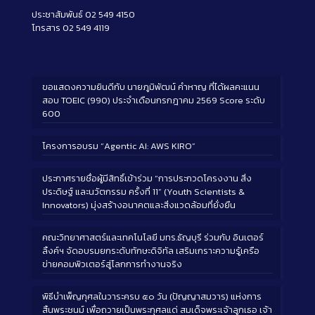
ประชาสัมพันธ์ 02 549 4150
โทรสาร 02 549 4119
ขอแสดงความยินดีกับ นายภูมิพัฒน์ คำหาญ ที่ได้ผลคะแนน
สอบ TOEIC (990) ประจำเดือนกรกฎาคม 2569 Score ระดับ
600
โครงการอบรม “Agentic AI: AWS KIRO”
ประกาศรายชื่อผู้มีสิทธิ์เข้าร่วม “การประกวดโครงงาน สิ่ง
ประดิษฐ์ และนวัตกรรม ครั้งที่ 11” (Youth Scientists &
Innovators) มุ่งสร้างอนาคตและสิ่งแวดล้อมที่ยั่งยืน
คณะวิทยาศาสตร์และเทคโนโลยี มทร.ธัญบุรี ร่วมกับ อินเตอร์
ลิ้งค์ฯ จัดอบรมยกระดับทักษะดิจิทัล เสริมเกราะความรู้เครือ
ข่ายคอมพิวเตอร์สู่โลกการทำงานจริง
พิธีบำเพ็ญกุศลในวาระครบ ๕๐ วัน (ปัญญาสมวาร) แห่งการ
สิ้นพระชนม์ เพื่อถวายเป็นพระกุศลแด่ สมเด็จพระเจ้าลูกเธอ เจ้า