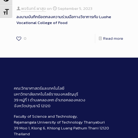
Toggle High Contrast
พจรินทร์ ผาสุข
on
September 5, 2023
Toggle Font size
ลงนามบันทึกข้อตกลงความร่วมมือทางวิชาการกับ Luohe
Vocational College of Food
0
Read more
คณะวิทยาศาสตร์และเทคโนโลยี
มหาวิทยาลัยเทคโนโลยีราชมงคลธัญบุรี
39 หมู่ที่ 1 ตำบลคลองหก อำเภอคลองหลวง
จังหวัดปทุมธานี 12120
Faculty of Science and Technology,
Rajamangala University of Technology Thanyaburi
39 Moo 1, Klong 6, Khlong Luang Pathum Thani 12120
Thailand