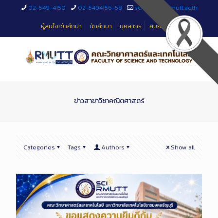
Skip
02-549-4150
02-5494156-58
sciteched@rmutt.ac.th
to
Content
ผู้สนใจเข้าศึกษา
นักศึกษา
บุคลากร
ศิษย์เก่า
ข่าวสาขาวิชาคณิตศาสตร์
Categories
Tags
Authors
Show all