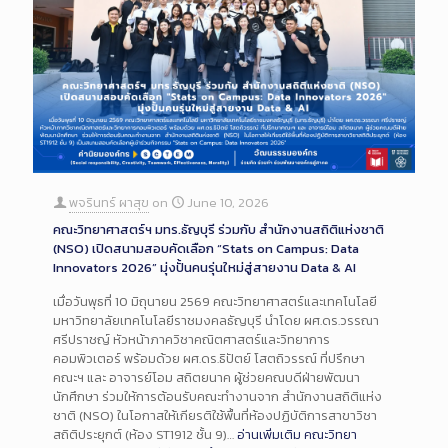
พจรินทร์ ผาสุข
on
June 10, 2026
คณะวิทยาศาสตร์ฯ มทร.ธัญบุรี ร่วมกับ สำนักงานสถิติแห่งชาติ
(NSO) เปิดสนามสอบคัดเลือก “Stats on Campus: Data
Innovators 2026” มุ่งปั้นคนรุ่นใหม่สู่สายงาน Data & AI
เมื่อวันพุธที่ 10 มิถุนายน 2569 คณะวิทยาศาสตร์และเทคโนโลยี
มหาวิทยาลัยเทคโนโลยีราชมงคลธัญบุรี นำโดย ผศ.ดร.วรรณา
ศรีปราชญ์ หัวหน้าภาควิชาคณิตศาสตร์และวิทยาการ
คอมพิวเตอร์ พร้อมด้วย ผศ.ดร.ธิปัตย์ โสตถิวรรณ์ ที่ปรึกษา
คณะฯ และ อาจารย์โอม สถิตยนาค ผู้ช่วยคณบดีฝ่ายพัฒนา
นักศึกษา ร่วมให้การต้อนรับคณะทำงานจาก สำนักงานสถิติแห่ง
ชาติ (NSO) ในโอกาสให้เกียรติใช้พื้นที่ห้องปฏิบัติการสาขาวิชา
สถิติประยุกต์ (ห้อง ST1912 ชั้น 9)…
อ่านเพิ่มเติม
คณะวิทยา