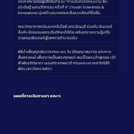
ประกาศรายชื่อผู้มีสิทธิ์เข้าร่วม “การประกวดโครงงาน สิ่ง
ประดิษฐ์ และนวัตกรรม ครั้งที่ 11” (Youth Scientists &
Innovators) มุ่งสร้างอนาคตและสิ่งแวดล้อมที่ยั่งยืน
คณะวิทยาศาสตร์และเทคโนโลยี มทร.ธัญบุรี ร่วมกับ อินเตอร์
ลิ้งค์ฯ จัดอบรมยกระดับทักษะดิจิทัล เสริมเกราะความรู้เครือ
ข่ายคอมพิวเตอร์สู่โลกการทำงานจริง
พิธีบำเพ็ญกุศลในวาระครบ ๕๐ วัน (ปัญญาสมวาร) แห่งการ
สิ้นพระชนม์ เพื่อถวายเป็นพระกุศลแด่ สมเด็จพระเจ้าลูกเธอ เจ้า
ฟ้าพัชรกิติยาภา นเรนทิราเทพยวดี กรมหลวงราชสาริณีสิริ
พัชร มหาวัชรราชธิดา
แผนที่การเดินทางมา
คณะฯ