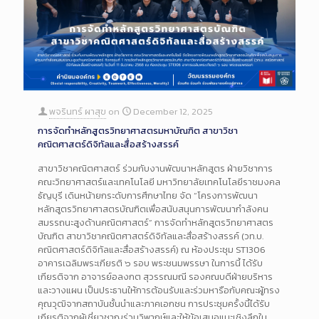
พจรินทร์ ผาสุข
on
December 12, 2025
การจัดทำหลักสูตรวิทยาศาสตรมหาบัณฑิต สาขาวิชา
คณิตศาสตร์ดิจิทัลและสื่อสร้างสรรค์
สาขาวิชาคณิตศาสตร์ ร่วมกับงานพัฒนาหลักสูตร ฝ่ายวิชาการ
คณะวิทยาศาสตร์และเทคโนโลยี มหาวิทยาลัยเทคโนโลยีราชมงคล
ธัญบุรี เดินหน้ายกระดับการศึกษาไทย จัด “โครงการพัฒนา
หลักสูตรวิทยาศาสตรบัณฑิตเพื่อสนับสนุนการพัฒนากำลังคน
สมรรถนะสูงด้านคณิตศาสตร์” การจัดทำหลักสูตรวิทยาศาสตร
บัณฑิต สาขาวิชาคณิตศาสตร์ดิจิทัลและสื่อสร้างสรรค์ (วท.บ.
คณิตศาสตร์ดิจิทัลและสื่อสร้างสรรค์) ณ ห้องประชุม ST1306
อาคารเฉลิมพระเกียรติ ๖ รอบ พระชนมพรรษา ในการนี้ ได้รับ
เกียรติจาก อาจารย์อลงกต สุวรรณมณี รองคณบดีฝ่ายบริหาร
และวางแผน เป็นประธานให้การต้อนรับและร่วมหารือกับคณะผู้ทรง
คุณวุฒิจากสถาบันชั้นนำและภาคเอกชน การประชุมครั้งนี้ได้รับ
เกียรติจากผู้เชี่ยวชาญร่วมวิพากษ์และให้ข้อเสนอแนะเชิงลึกใน