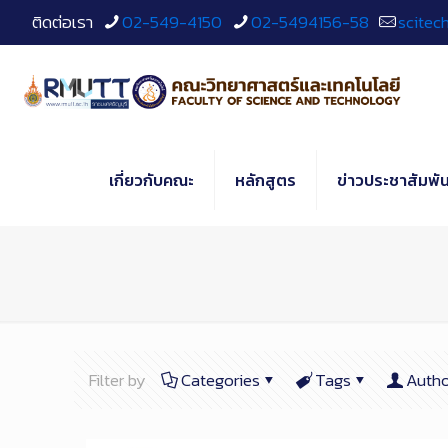
Skip
ติดต่อเรา
02-549-4150
02-5494156-58
scitec
to
Content
เกี่ยวกับคณะ
หลักสูตร
ข่าวประชาสัมพัน
Filter by
Categories
Tags
Autho