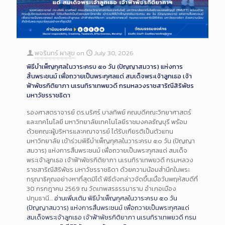
พจรินทร์ ผาสุข
on
July 30, 2026
พิธีบำเพ็ญกุศลในวาระครบ ๕๐ วัน (ปัญญาสมวาร) แห่งการ
สิ้นพระชนม์ เพื่อถวายเป็นพระกุศลแด่ สมเด็จพระเจ้าลูกเธอ เจ้า
ฟ้าพัชรกิติยาภา นเรนทิราเทพยวดี กรมหลวงราชสาริณีสิริพัชร
มหาวัชรราชธิดา
รองศาสตราจารย์ ดร.นริศร์ บาลทิพย์ คณบดีคณะวิทยาศาสตร์
และเทคโนโลยี มหาวิทยาลัยเทคโนโลยีราชมงคลธัญบุรี พร้อม
ด้วยคณะผู้บริหารและคณาจารย์ ได้รับเกียรติเป็นตัวแทน
มหาวิทยาลัย เข้าร่วมพิธีบำเพ็ญกุศลในวาระครบ ๕๐ วัน (ปัญญา
สมวาร) แห่งการสิ้นพระชนม์ เพื่อถวายเป็นพระกุศลแด่ สมเด็จ
พระเจ้าลูกเธอ เจ้าฟ้าพัชรกิติยาภา นเรนทิราเทพยวดี กรมหลวง
ราชสาริณีสิริพัชร มหาวัชรราชธิดา ด้วยความน้อมสำนึกในพระ
กรุณาธิคุณอย่างหาที่สุดมิได้ พิธีดังกล่าวจัดขึ้นเมื่อวันพฤหัสบดีที่
30 กรกฎาคม 2569 ณ วัดเทพสรธรรมาราม อำเภอเมือง
ปทุมธานี…
อ่านเพิ่มเติม
พิธีบำเพ็ญกุศลในวาระครบ ๕๐ วัน
(ปัญญาสมวาร) แห่งการสิ้นพระชนม์ เพื่อถวายเป็นพระกุศลแด่
สมเด็จพระเจ้าลูกเธอ เจ้าฟ้าพัชรกิติยาภา นเรนทิราเทพยวดี กรม