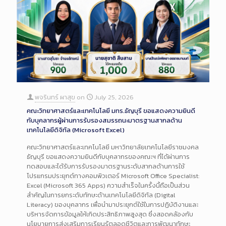
พจรินทร์ ผาสุข
on
July 25, 2026
คณะวิทยาศาสตร์และเทคโนโลยี มทร.ธัญบุรี ขอแสดงความยินดี
กับบุคลากรผู้ผ่านการรับรองสมรรถนะมาตรฐานสากลด้าน
เทคโนโลยีดิจิทัล (Microsoft Excel)
คณะวิทยาศาสตร์และเทคโนโลยี มหาวิทยาลัยเทคโนโลยีราชมงคล
ธัญบุรี ขอแสดงความยินดีกับบุคลากรของคณะฯ ที่ได้ผ่านการ
ทดสอบและได้รับการรับรองมาตรฐานระดับสากลด้านการใช้
โปรแกรมประยุกต์ทางคอมพิวเตอร์ Microsoft Office Specialist:
Excel (Microsoft 365 Apps) ความสำเร็จในครั้งนี้ถือเป็นส่วน
สำคัญในการยกระดับทักษะด้านเทคโนโลยีดิจิทัล (Digital
Literacy) ของบุคลากร เพื่อนำมาประยุกต์ใช้ในการปฏิบัติงานและ
บริหารจัดการข้อมูลให้เกิดประสิทธิภาพสูงสุด ซึ่งสอดคล้องกับ
นโยบายการส่งเสริมการเรียนรู้ตลอดชีวิตและการพัฒนาทักษะ