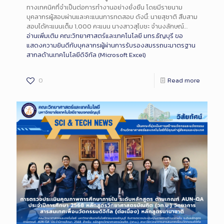
ทางเทคนิคที่จำเป็นต่อการทำงานอย่างยั่งยืน โดยมีรายนาม
บุคลากรผู้สอบผ่านและคะแนนการทดสอบ ดังนี้: นายสุชาติ สืบสาม
สอบได้คะแนนเต็ม 1,000 คะแนน นางสาวสุไบชะ จำนงลักษณ์…
อ่านเพิ่มเติม
คณะวิทยาศาสตร์และเทคโนโลยี มทร.ธัญบุรี ขอ
แสดงความยินดีกับบุคลากรผู้ผ่านการรับรองสมรรถนะมาตรฐาน
สากลด้านเทคโนโลยีดิจิทัล (Microsoft Excel)
0
Read more