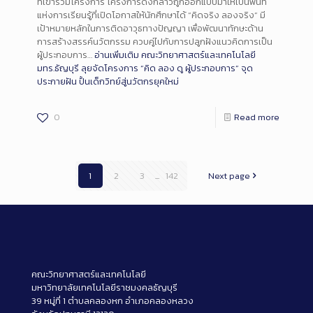
ที่เข้าร่วมโครงการ โครงการดังกล่าวถูกออกแบบมาให้เป็นพื้นที่
แห่งการเรียนรู้ที่เปิดโอกาสให้นักศึกษาได้ “คิดจริง ลองจริง” มี
เป้าหมายหลักในการติดอาวุธทางปัญญา เพื่อพัฒนาทักษะด้าน
การสร้างสรรค์นวัตกรรม ควบคู่ไปกับการปลูกฝังแนวคิดการเป็น
ผู้ประกอบการ…
อ่านเพิ่มเติม
คณะวิทยาศาสตร์และเทคโนโลยี
มทร.ธัญบุรี ลุยจัดโครงการ “คิด ลอง ดู ผู้ประกอบการ” จุด
ประกายฝัน ปั้นเด็กวิทย์สู่นวัตกรยุคใหม่
0
Read more
1
2
3
...
142
Next page
คณะวิทยาศาสตร์และเทคโนโลยี
มหาวิทยาลัยเทคโนโลยีราชมงคลธัญบุรี
39 หมู่ที่ 1 ตำบลคลองหก อำเภอคลองหลวง