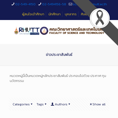
Skip
02-549-4150
02-5494156-58
sciteched@rmutt.ac.th
to
Content
ผู้สนใจเข้าศึกษา
นักศึกษา
บุคลากร
ศิษย์เก่า
ข่าวประชาสัมพันธ์
หมวดหมู่นี้เป็นหมวดหมู่หลักประชาสัมพันธ์ ประกอบไปด้วย ประกาศ ทุน
นวัตกรรม
Categories
Tags
Authors
Show all