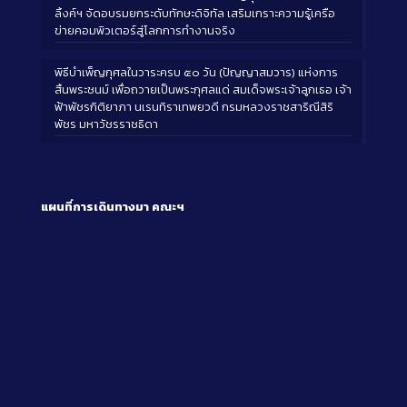
ลิ้งค์ฯ จัดอบรมยกระดับทักษะดิจิทัล เสริมเกราะความรู้เครือ
ข่ายคอมพิวเตอร์สู่โลกการทำงานจริง
พิธีบำเพ็ญกุศลในวาระครบ ๕๐ วัน (ปัญญาสมวาร) แห่งการ
สิ้นพระชนม์ เพื่อถวายเป็นพระกุศลแด่ สมเด็จพระเจ้าลูกเธอ เจ้า
ฟ้าพัชรกิติยาภา นเรนทิราเทพยวดี กรมหลวงราชสาริณีสิริ
พัชร มหาวัชรราชธิดา
แผนที่การเดินทางมา
คณะฯ