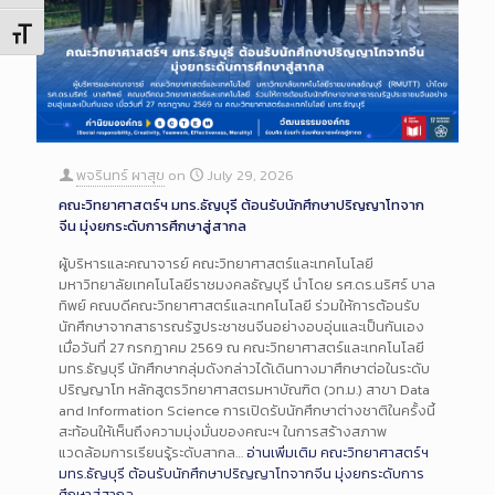
Toggle Font size
พจรินทร์ ผาสุข
on
July 29, 2026
คณะวิทยาศาสตร์ฯ มทร.ธัญบุรี ต้อนรับนักศึกษาปริญญาโทจาก
จีน มุ่งยกระดับการศึกษาสู่สากล
ผู้บริหารและคณาจารย์ คณะวิทยาศาสตร์และเทคโนโลยี
มหาวิทยาลัยเทคโนโลยีราชมงคลธัญบุรี นำโดย รศ.ดร.นริศร์ บาล
ทิพย์ คณบดีคณะวิทยาศาสตร์และเทคโนโลยี ร่วมให้การต้อนรับ
นักศึกษาจากสาธารณรัฐประชาชนจีนอย่างอบอุ่นและเป็นกันเอง
เมื่อวันที่ 27 กรกฎาคม 2569 ณ คณะวิทยาศาสตร์และเทคโนโลยี
มทร.ธัญบุรี นักศึกษากลุ่มดังกล่าวได้เดินทางมาศึกษาต่อในระดับ
ปริญญาโท หลักสูตรวิทยาศาสตรมหาบัณฑิต (วท.ม.) สาขา Data
and Information Science การเปิดรับนักศึกษาต่างชาติในครั้งนี้
สะท้อนให้เห็นถึงความมุ่งมั่นของคณะฯ ในการสร้างสภาพ
แวดล้อมการเรียนรู้ระดับสากล…
อ่านเพิ่มเติม
คณะวิทยาศาสตร์ฯ
มทร.ธัญบุรี ต้อนรับนักศึกษาปริญญาโทจากจีน มุ่งยกระดับการ
ศึกษาสู่สากล