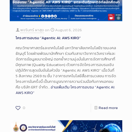
พจรินทร์ ผาสุข
on
August 6, 2026
โครงการอบรม “Agentic AI: AWS KIRO”
คณะวิทยาศาสตร์และเทคโนโลยี มหาวิทยาลัยเทคโนโลยีราชมงคล
ธัญบุรี โดยฝ่ายพัฒนานักศึกษา ร่วมกับสาขาวิชาการวิเคราะห์และ
จัดการข้อมูลขนาดใหญ่ ตอกย้ำความมุ่งมั่นในการจัดการศึกษาที่
มีคุณภาพ (Quality Education) ด้วยการจัดโครงการอบรมเชิง
ปฏิบัติการสุดเข้มข้นในหัวข้อ “Agentic AI: AWS KIRO” เมื่อวันที่
5 สิงหาคม 2569 ณ ชั้น 7 อาคารเทคโนโลยีสื่อสารมวลชน การจัด
โครงการในครั้งนี้ เป็นการบูรณาการความร่วมมือกับภาคเอกชน
คือ บริษัท ERT จำกัด…
อ่านเพิ่มเติม
โครงการอบรม “Agentic AI:
AWS KIRO”
0
Read more