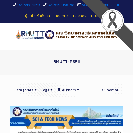
Skip
02-549-4150
02-5494156-58
sciteched@rmutt.ac.th
to
Content
ผู้สนใจเข้าศึกษา
นักศึกษา
บุคลากร
ศิษย์เก่า
RMUTT-PSF II
Categories
Tags
Authors
Show all