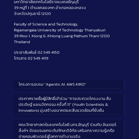
มหาวิทยาลัยเทคโนโลยีราชมงคลธัญบุรี
39 หมู่ที่ 1 ตำบลคลองหก อำเภอคลองหลวง
จังหวัดปทุมธานี 12120
Faculty of Science and Technology,
Rajamangala University of Technology Thanyaburi
39 Moo 1, Klong 6, Khlong Luang Pathum Thani 12120
Thailand
ประชาสัมพันธ์ 02 549 4150
โทรสาร 02 549 4119
โครงการอบรม “Agentic AI: AWS KIRO”
ประกาศรายชื่อผู้มีสิทธิ์เข้าร่วม “การประกวดโครงงาน สิ่ง
ประดิษฐ์ และนวัตกรรม ครั้งที่ 11” (Youth Scientists &
Innovators) มุ่งสร้างอนาคตและสิ่งแวดล้อมที่ยั่งยืน
คณะวิทยาศาสตร์และเทคโนโลยี มทร.ธัญบุรี ร่วมกับ อินเตอร์
ลิ้งค์ฯ จัดอบรมยกระดับทักษะดิจิทัล เสริมเกราะความรู้เครือ
ข่ายคอมพิวเตอร์สู่โลกการทำงานจริง