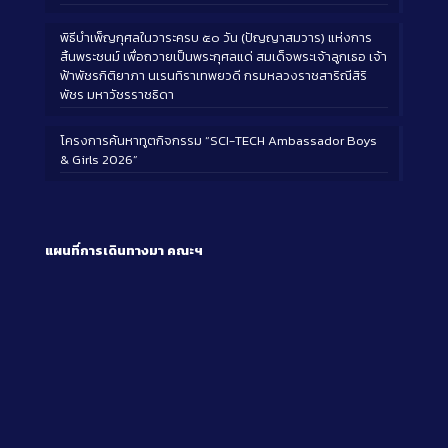
พิธีบำเพ็ญกุศลในวาระครบ ๕๐ วัน (ปัญญาสมวาร) แห่งการ
สิ้นพระชนม์ เพื่อถวายเป็นพระกุศลแด่ สมเด็จพระเจ้าลูกเธอ เจ้า
ฟ้าพัชรกิติยาภา นเรนทิราเทพยวดี กรมหลวงราชสาริณีสิริ
พัชร มหาวัชรราชธิดา
โครงการค้นหาทูตกิจกรรม “SCI-TECH Ambassador Boys
& Girls 2026”
แผนที่การเดินทางมา
คณะฯ