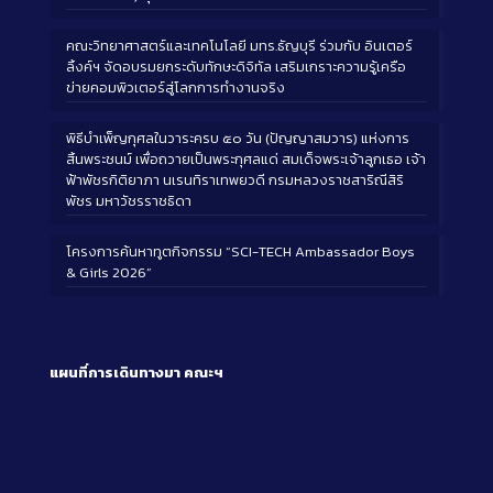
คณะวิทยาศาสตร์และเทคโนโลยี มทร.ธัญบุรี ร่วมกับ อินเตอร์
ลิ้งค์ฯ จัดอบรมยกระดับทักษะดิจิทัล เสริมเกราะความรู้เครือ
ข่ายคอมพิวเตอร์สู่โลกการทำงานจริง
พิธีบำเพ็ญกุศลในวาระครบ ๕๐ วัน (ปัญญาสมวาร) แห่งการ
สิ้นพระชนม์ เพื่อถวายเป็นพระกุศลแด่ สมเด็จพระเจ้าลูกเธอ เจ้า
ฟ้าพัชรกิติยาภา นเรนทิราเทพยวดี กรมหลวงราชสาริณีสิริ
พัชร มหาวัชรราชธิดา
โครงการค้นหาทูตกิจกรรม “SCI-TECH Ambassador Boys
& Girls 2026”
แผนที่การเดินทางมา
คณะฯ