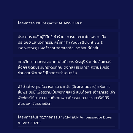
โครงการอบรม “Agentic AI: AWS KIRO”
ประกาศรายชื่อผู้มีสิทธิ์เข้าร่วม “การประกวดโครงงาน สิ่ง
ประดิษฐ์ และนวัตกรรม ครั้งที่ 11” (Youth Scientists &
Innovators) มุ่งสร้างอนาคตและสิ่งแวดล้อมที่ยั่งยืน
คณะวิทยาศาสตร์และเทคโนโลยี มทร.ธัญบุรี ร่วมกับ อินเตอร์
ลิ้งค์ฯ จัดอบรมยกระดับทักษะดิจิทัล เสริมเกราะความรู้เครือ
ข่ายคอมพิวเตอร์สู่โลกการทำงานจริง
พิธีบำเพ็ญกุศลในวาระครบ ๕๐ วัน (ปัญญาสมวาร) แห่งการ
สิ้นพระชนม์ เพื่อถวายเป็นพระกุศลแด่ สมเด็จพระเจ้าลูกเธอ เจ้า
ฟ้าพัชรกิติยาภา นเรนทิราเทพยวดี กรมหลวงราชสาริณีสิริ
พัชร มหาวัชรราชธิดา
โครงการค้นหาทูตกิจกรรม “SCI-TECH Ambassador Boys
& Girls 2026”