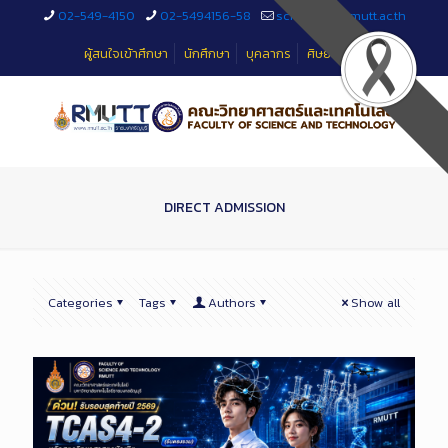
Skip
02-549-4150
02-5494156-58
sciteched@rmutt.ac.th
to
Content
ผู้สนใจเข้าศึกษา
นักศึกษา
บุคลากร
ศิษย์เก่า
DIRECT ADMISSION
Categories
Tags
Authors
Show all