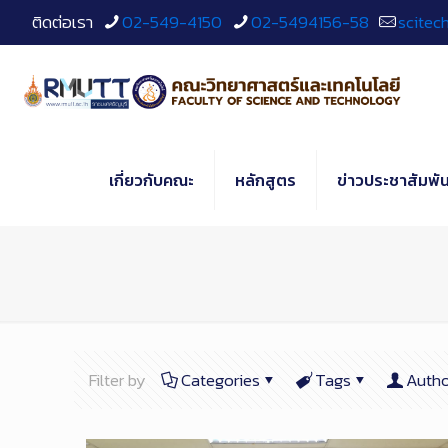
Skip
ติดต่อเรา
02-549-4150
02-5494156-58
scitec
to
Content
เกี่ยวกับคณะ
หลักสูตร
ข่าวประชาสัมพัน
Filter by
Categories
Tags
Autho