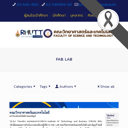
Skip
02-549-4150
02-5494156-58
sciteched@rmutt.ac.th
to
Content
ผู้สนใจเข้าศึกษา
นักศึกษา
บุคลากร
ศิษย์เก่า
FAB. LAB
Categories
Tags
Authors
Show all