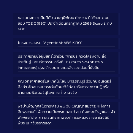
ขอแสดงความยินดีกับ นายภูมิพัฒน์ คำหาญ ที่ได้ผลคะแนน
สอบ TOEIC (990) ประจำเดือนกรกฎาคม 2569 Score ระดับ
600
โครงการอบรม “Agentic AI: AWS KIRO”
ประกาศรายชื่อผู้มีสิทธิ์เข้าร่วม “การประกวดโครงงาน สิ่ง
ประดิษฐ์ และนวัตกรรม ครั้งที่ 11” (Youth Scientists &
Innovators) มุ่งสร้างอนาคตและสิ่งแวดล้อมที่ยั่งยืน
คณะวิทยาศาสตร์และเทคโนโลยี มทร.ธัญบุรี ร่วมกับ อินเตอร์
ลิ้งค์ฯ จัดอบรมยกระดับทักษะดิจิทัล เสริมเกราะความรู้เครือ
ข่ายคอมพิวเตอร์สู่โลกการทำงานจริง
พิธีบำเพ็ญกุศลในวาระครบ ๕๐ วัน (ปัญญาสมวาร) แห่งการ
สิ้นพระชนม์ เพื่อถวายเป็นพระกุศลแด่ สมเด็จพระเจ้าลูกเธอ เจ้า
ฟ้าพัชรกิติยาภา นเรนทิราเทพยวดี กรมหลวงราชสาริณีสิริ
พัชร มหาวัชรราชธิดา