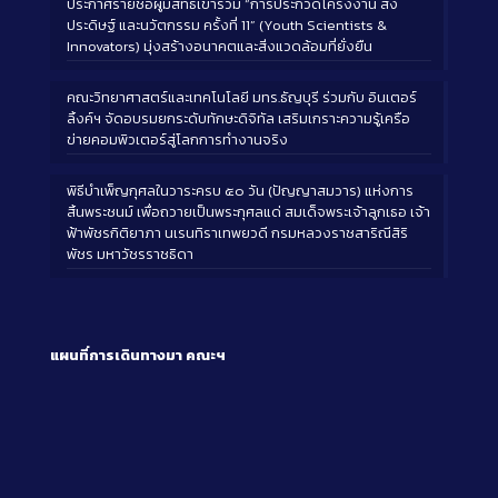
ประกาศรายชื่อผู้มีสิทธิ์เข้าร่วม “การประกวดโครงงาน สิ่ง
ประดิษฐ์ และนวัตกรรม ครั้งที่ 11” (Youth Scientists &
Innovators) มุ่งสร้างอนาคตและสิ่งแวดล้อมที่ยั่งยืน
คณะวิทยาศาสตร์และเทคโนโลยี มทร.ธัญบุรี ร่วมกับ อินเตอร์
ลิ้งค์ฯ จัดอบรมยกระดับทักษะดิจิทัล เสริมเกราะความรู้เครือ
ข่ายคอมพิวเตอร์สู่โลกการทำงานจริง
พิธีบำเพ็ญกุศลในวาระครบ ๕๐ วัน (ปัญญาสมวาร) แห่งการ
สิ้นพระชนม์ เพื่อถวายเป็นพระกุศลแด่ สมเด็จพระเจ้าลูกเธอ เจ้า
ฟ้าพัชรกิติยาภา นเรนทิราเทพยวดี กรมหลวงราชสาริณีสิริ
พัชร มหาวัชรราชธิดา
แผนที่การเดินทางมา
คณะฯ