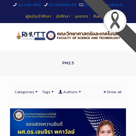
Skip
02-549-4150
02-5494156-58
sciteched@rmutt.ac.th
to
Content
ผู้สนใจเข้าศึกษา
นักศึกษา
บุคลากร
ศิษย์เก่า
PM2.5
Categories
Tags
Authors
Show all