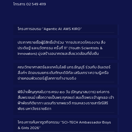
โทรสาร 02 549 4119
โครงการอบรม “Agentic AI: AWS KIRO”
ประกาศรายชื่อผู้มีสิทธิ์เข้าร่วม “การประกวดโครงงาน สิ่ง
ประดิษฐ์ และนวัตกรรม ครั้งที่ 11” (Youth Scientists &
Innovators) มุ่งสร้างอนาคตและสิ่งแวดล้อมที่ยั่งยืน
คณะวิทยาศาสตร์และเทคโนโลยี มทร.ธัญบุรี ร่วมกับ อินเตอร์
ลิ้งค์ฯ จัดอบรมยกระดับทักษะดิจิทัล เสริมเกราะความรู้เครือ
ข่ายคอมพิวเตอร์สู่โลกการทำงานจริง
พิธีบำเพ็ญกุศลในวาระครบ ๕๐ วัน (ปัญญาสมวาร) แห่งการ
สิ้นพระชนม์ เพื่อถวายเป็นพระกุศลแด่ สมเด็จพระเจ้าลูกเธอ เจ้า
ฟ้าพัชรกิติยาภา นเรนทิราเทพยวดี กรมหลวงราชสาริณีสิริ
พัชร มหาวัชรราชธิดา
โครงการค้นหาทูตกิจกรรม “SCI-TECH Ambassador Boys
& Girls 2026”