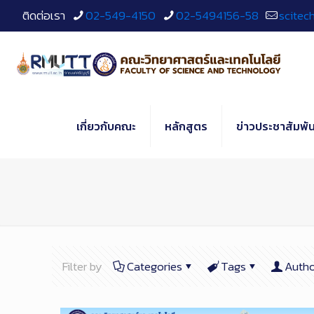
Skip
ติดต่อเรา
02-549-4150
02-5494156-58
scitec
to
Content
เกี่ยวกับคณะ
หลักสูตร
ข่าวประชาสัมพัน
Filter by
Categories
Tags
Autho