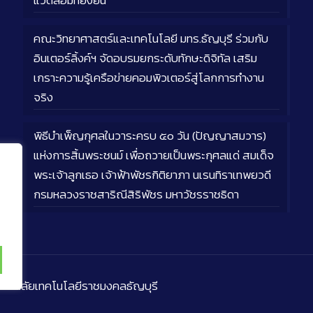
แวดล้อมที่ยั่งยืน
คณะวิทยาศาสตร์และเทคโนโลยี มทร.ธัญบุรี ร่วมกับ
อินเตอร์ลิ้งค์ฯ จัดอบรมยกระดับทักษะดิจิทัล เสริม
เกราะความรู้เครือข่ายคอมพิวเตอร์สู่โลกการทำงาน
จริง
พิธีบำเพ็ญกุศลในวาระครบ ๕๐ วัน (ปัญญาสมวาร)
แห่งการสิ้นพระชนม์ เพื่อถวายเป็นพระกุศลแด่ สมเด็จ
พระเจ้าลูกเธอ เจ้าฟ้าพัชรกิติยาภา นเรนทิราเทพยวดี
กรมหลวงราชสาริณีสิริพัชร มหาวัชรราชธิดา
ิทยาลัยเทคโนโลยีราชมงคลธัญบุรี