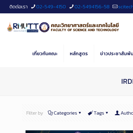
Skip
ติดต่อเรา
02-549-4150
02-5494156-58
scitec
to
Content
เกี่ยวกับคณะ
หลักสูตร
ข่าวประชาสัมพัน
IR
Filter by
Categories
Tags
Autho