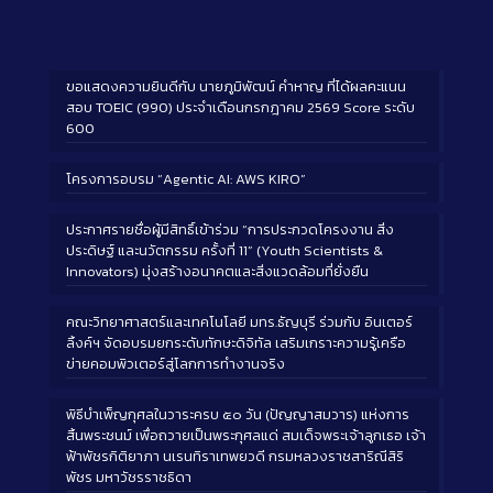
ขอแสดงความยินดีกับ นายภูมิพัฒน์ คำหาญ ที่ได้ผลคะแนน
สอบ TOEIC (990) ประจำเดือนกรกฎาคม 2569 Score ระดับ
600
โครงการอบรม “Agentic AI: AWS KIRO”
ประกาศรายชื่อผู้มีสิทธิ์เข้าร่วม “การประกวดโครงงาน สิ่ง
ประดิษฐ์ และนวัตกรรม ครั้งที่ 11” (Youth Scientists &
Innovators) มุ่งสร้างอนาคตและสิ่งแวดล้อมที่ยั่งยืน
คณะวิทยาศาสตร์และเทคโนโลยี มทร.ธัญบุรี ร่วมกับ อินเตอร์
ลิ้งค์ฯ จัดอบรมยกระดับทักษะดิจิทัล เสริมเกราะความรู้เครือ
ข่ายคอมพิวเตอร์สู่โลกการทำงานจริง
พิธีบำเพ็ญกุศลในวาระครบ ๕๐ วัน (ปัญญาสมวาร) แห่งการ
สิ้นพระชนม์ เพื่อถวายเป็นพระกุศลแด่ สมเด็จพระเจ้าลูกเธอ เจ้า
ฟ้าพัชรกิติยาภา นเรนทิราเทพยวดี กรมหลวงราชสาริณีสิริ
พัชร มหาวัชรราชธิดา