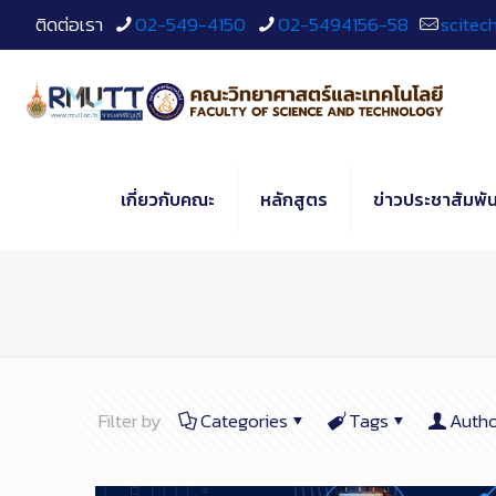
Skip
ติดต่อเรา
02-549-4150
02-5494156-58
scitec
to
Content
เกี่ยวกับคณะ
หลักสูตร
ข่าวประชาสัมพัน
Filter by
Categories
Tags
Autho